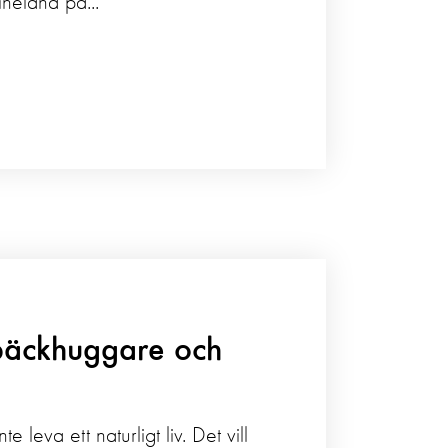
neland på...
späckhuggare och
leva ett naturligt liv. Det vill