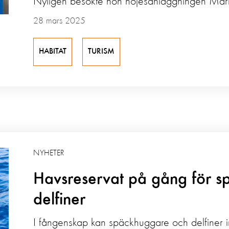
Nyligen besökte hon nöjesanläggningen Mari
28 mars 2025
HABITAT
TURISM
NYHETER
Havsreservat på gång för 
delfiner
I fångenskap kan späckhuggare och delfiner inte 