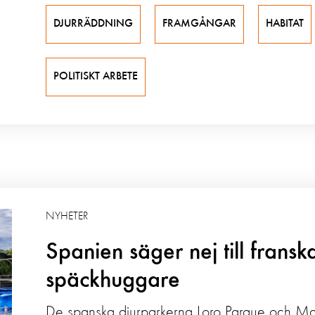
DJURRÄDDNING
FRAMGÅNGAR
HABITAT
POLITISKT ARBETE
NYHETER
Spanien säger nej till fransk
späckhuggare
De spanska djurparkerna Loro Parque och Mad