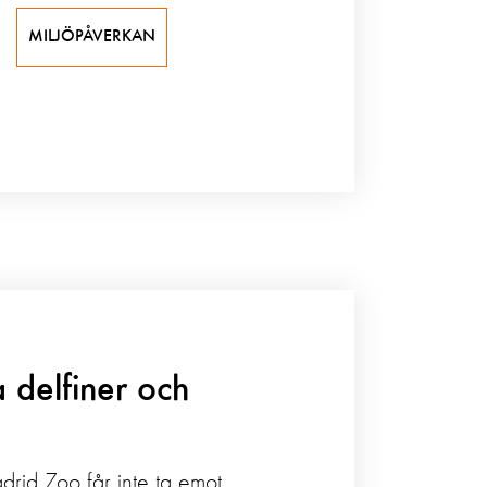
MILJÖPÅVERKAN
a delfiner och
rid Zoo får inte ta emot