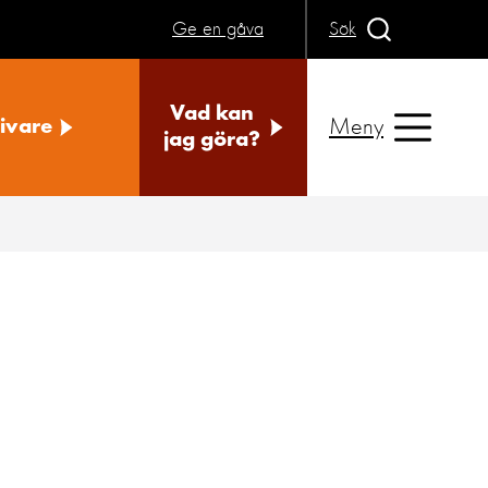
Ge en gåva
Sök
Vad kan
Meny
ivare
jag göra?