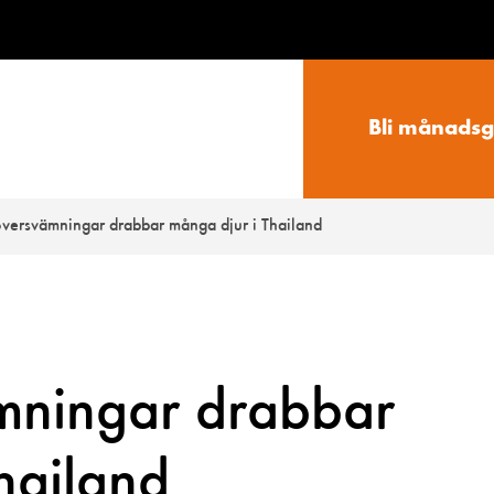
Bli månadsg
översvämningar drabbar många djur i Thailand
mningar drabbar
hailand