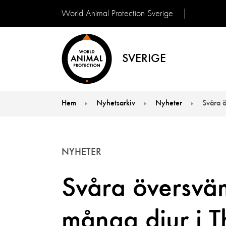
World Animal Protection Sverige
SVERIGE
Hem
Nyhetsarkiv
Nyheter
Svåra 
You are here:
NYHETER
Svåra översvä
många djur i T