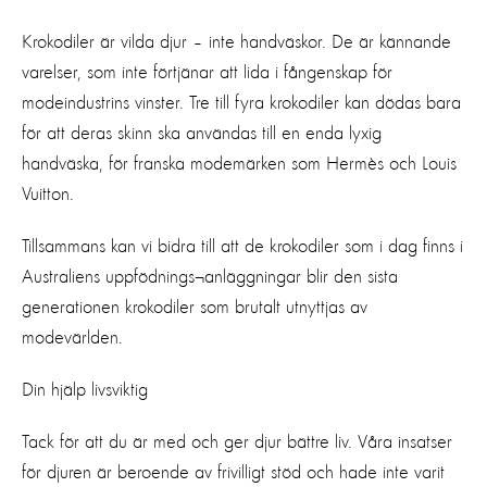
Krokodiler är vilda djur – inte handväskor. De är kännande
varelser, som inte förtjänar att lida i fångenskap för
modeindustrins vinster. Tre till fyra krokodiler kan dödas bara
för att deras skinn ska användas till en enda lyxig
handväska, för franska modemärken som Hermès och Louis
Vuitton.
Tillsammans kan vi bidra till att de krokodiler som i dag finns i
Australiens uppfödnings¬anläggningar blir den sista
generationen krokodiler som brutalt utnyttjas av
modevärlden.
Din hjälp livsviktig
Tack för att du är med och ger djur bättre liv. Våra insatser
för djuren är beroende av frivilligt stöd och hade inte varit