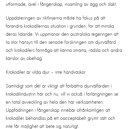
utformade, avel i fångenskap, insamling av ägg och slakt.
Uppdateringen av riktlinjerna måste ha fokus på att
förändra krokodilernas situation i grunden, för att minska
deras lidande. Vi uppmanar den australiska regeringen att
ta stor hänsyn till den senaste forskningen om djurvälfärd
och krokodilers förmåga att känna smärta, rädsla och andra
känslor av obehag.
Krokodiler är vilda djur – inte handväskor
Samtidigt som det är viktigt att förbättra djurvälfärden i
krokodilindustrin här och nu, vill vi också i förlängningen se
en total avveckling av hela den här verksamheten.
Uppfödningen i fångenskap innebär ofrånkomligen att
krokodiler behandlas på ett oacceptabelt grymt sätt och
inte får möjlighet att bete sig naturligt.