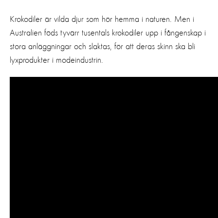
Krokodiler är vilda djur som hör hemma i naturen. Men i
Australien föds tyvärr tusentals krokodiler upp i fångenskap i
stora anläggningar och slaktas, för att deras skinn ska bli
lyxprodukter i modeindustrin.