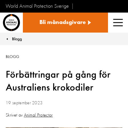
World Animal Protection Sverige
Sverige
Bli månadsgivare
Men
Blogg
You are here:
BLOGG
Förbättringar på gång för
Australiens krokodiler
19 september 2023
Skrivet av
Animal Protector