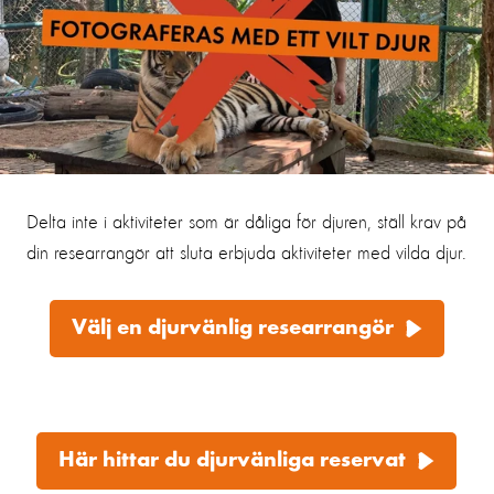
Delta inte i aktiviteter som är dåliga för djuren, ställ krav på
din researrangör att sluta erbjuda aktiviteter med vilda djur.
Välj en djurvänlig researrangör
Här hittar du djurvänliga reservat