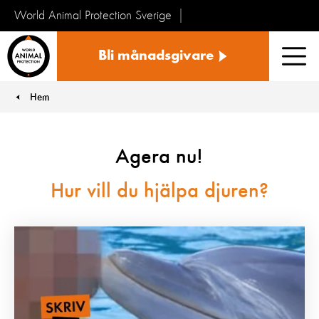
World Animal Protection Sverige
Sverige
Bli månadsgivare
Men
Hem
You are here:
Agera nu!
Hur vill du hjälpa djuren?