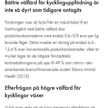
Bättre välfärd för kycklinguppfödning är
inte så dyrt som tidigare antagits
Forskningen visar att byta från en industrilokal till en
inomhusgård med bättre välfärd ökar
produktionskostnaderna med endast 0,6–0,9 euro per kg
levande fågel. Detta innebär en ökning på endast 6,4–
13,4 % över konventionella produktionskostnader, vilket är
mycket lägre än de tidigare förutspådda
kostnadsökningarna på upp till 49 % som nämns i den
amerikanska branschfinansierade studien Elanco Animal
Health (2015).
Efterfrågan på högre välfärd för
kycklingar växer
Vi fick även reda på att konsumenternas efterfrågan på