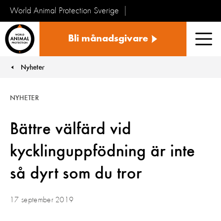
World Animal Protection Sverige
Sverige
Bli månadsgivare
Men
Nyheter
You are here:
NYHETER
Bättre välfärd vid
kycklinguppfödning är inte
så dyrt som du tror
17 september 2019