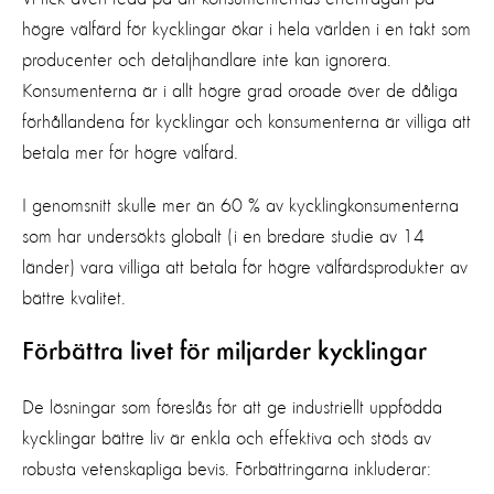
högre välfärd för kycklingar ökar i hela världen i en takt som
producenter och detaljhandlare inte kan ignorera.
Konsumenterna är i allt högre grad oroade över de dåliga
förhållandena för kycklingar och konsumenterna är villiga att
betala mer för högre välfärd.
I genomsnitt skulle mer än 60 % av kycklingkonsumenterna
som har undersökts globalt (i en bredare studie av 14
länder) vara villiga att betala för högre välfärdsprodukter av
bättre kvalitet.
Förbättra livet för miljarder kycklingar
De lösningar som föreslås för att ge industriellt uppfödda
kycklingar bättre liv är enkla och effektiva och stöds av
robusta vetenskapliga bevis. Förbättringarna inkluderar: