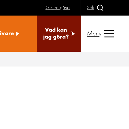
Ge en gåva
Sök
Vad kan
Meny
ivare
jag göra?