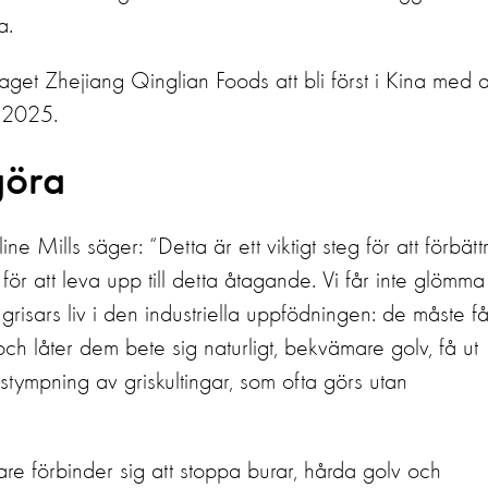
a.
aget Zhejiang Qinglian Foods att bli först i Kina med a
t 2025.
göra
e Mills säger: “Detta är ett viktigt steg för att förbätt
 för att leva upp till detta åtagande. Vi får inte glömma 
a grisars liv i den industriella uppfödningen: de måste f
h låter dem bete sig naturligt, bekvämare golv, få ut
tympning av griskultingar, som ofta görs utan
are förbinder sig att stoppa burar, hårda golv och