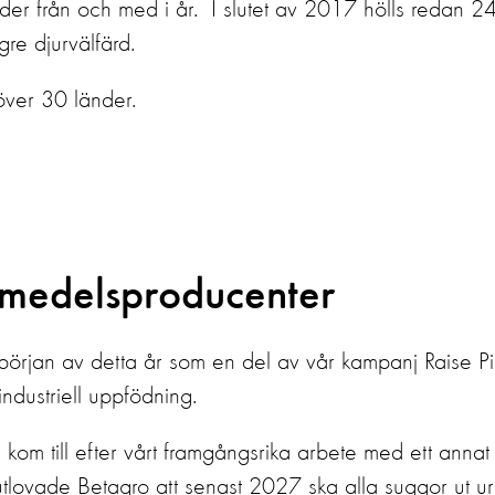
nder från och med i år. I slutet av 2017 hölls redan 2
re djurvälfärd.
 över 30 länder.
smedelsproducenter
örjan av detta år som en del av vår kampanj Raise P
 industriell uppfödning.
m till efter vårt framgångsrika arbete med ett annat
 utlovade Betagro att senast 2027 ska alla suggor ut ur