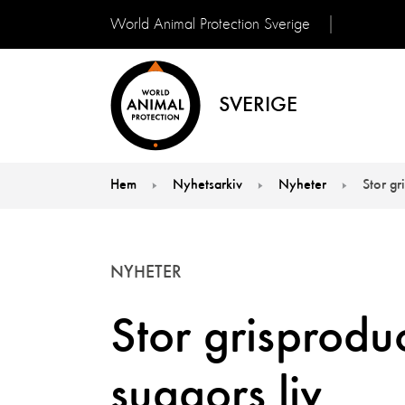
World Animal Protection Sverige
SVERIGE
Hem
Nyhetsarkiv
Nyheter
Stor gr
You are here:
NYHETER
Stor grisprodu
suggors liv