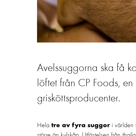
Avelssuggorna ska få ko
löftet från CP Foods, en 
grisköttsproducenter.
Hela
i världen t
tre av fyra suggor
större än kylskåp. Utfästelsen från t