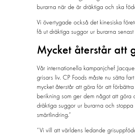
burarna när de är dräktiga och ska föd
Vi övertygade också det kinesiska föret
få ut dräktiga suggor ur burarna senas
Mycket återstår att 
Vår internationella kampanjchef Jacquelin
grisars liv. CP Foods måste nu sätta fart
mycket återstår att göra för att förbättr
berikning som ger dem något att göra oc
dräktiga suggor ur burarna och stoppa s
smärtlindring.”
“Vi vill att världens ledande grisuppföd