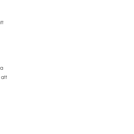
tt
ra
att
å