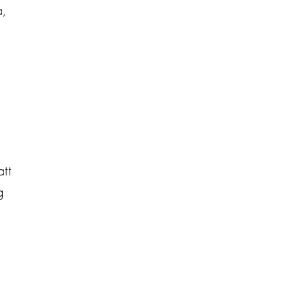
,
tt
g