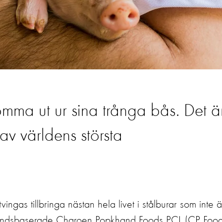
mma ut ur sina trånga bås. Det ä
av världens största
vingas tillbringa nästan hela livet i stålburar som inte ä
hailandsbaserade Charoen Popkhand Foods PCL (CP Food