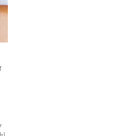
r
r
s)