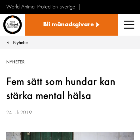
World Animal Protection Sverige
Sverige
Bli månadsgivare
Men
Nyheter
You are here:
NYHETER
Fem sätt som hundar kan
stärka mental hälsa
24 juli 2019