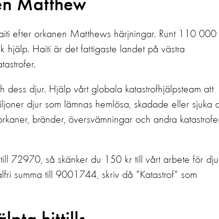
nen Matthew
ll Haiti efter orkanen Matthews härjningar. Runt 110 000
 hjälp. Haiti är det fattigaste landet på västra
tastrofer.
h dess djur. Hjälp vårt globala katastrofhjälpsteam att
 miljoner djur som lämnas hemlösa, skadade eller sjuka 
orkaner, bränder, översvämningar och andra katastrofer
l 72970, så skänker du 150 kr till vårt arbete för dju
alfri summa till 9001744, skriv då "Katastrof" som