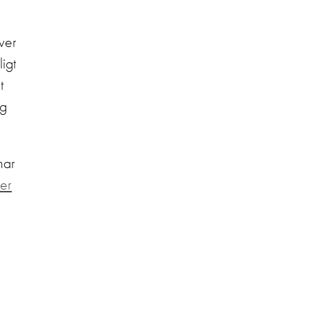
ver
igt
t
ig
har
er