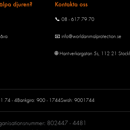
jälpa djuren?
Kontakta oss
📞 08 - 617 79 70
gåva
📧 info@worldanimalprotection.se
🌐 Hantverkargatan 5s, 112 21 Stock
01 74 - 4
Bankgiro: 900 - 1744
Swish: 9001744
rganisationsnummer: 802447 - 4481