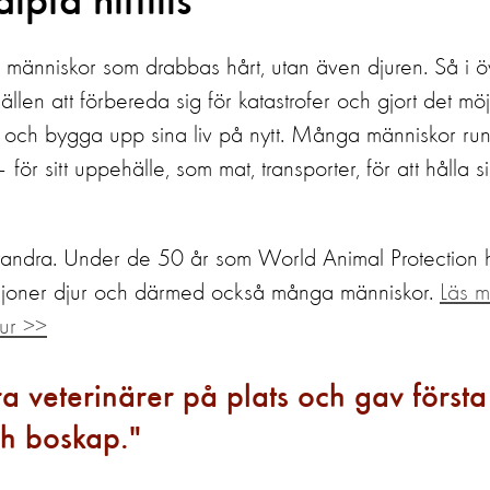
lpta hittills
ra människor som drabbas hårt, utan även djuren. Så i ö
llen att förbereda sig för katastrofer och gjort det möjl
ur och bygga upp sina liv på nytt. Många människor run
ör sitt uppehälle, som mat, transporter, för att hålla s
randra. Under de 50 år som World Animal Protection 
 miljoner djur och därmed också många människor.
Läs m
jur >>
 veterinärer på plats och gav första
och boskap.