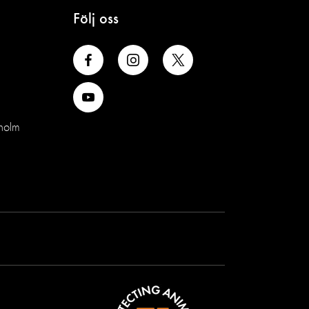
Följ oss
holm