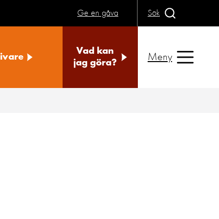
Ge en gåva
Sök
Vad kan
Meny
ivare
jag göra?