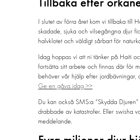
Tillbaka efter orka
I slutet av förra året kom vi tillbaka ti
skadade, sjuka och vilsegångna djur fick
halvklotet och väldigt sårbart för naturka
Idag hoppas vi att ni tänker på Haiti oc
fortsätta sitt arbete och finnas där för
behöver vår hjälp efter jordbävningar, 
Ge en gåva idag >>
Du kan också SMS:a "Skydda Djuren" til
drabbade av katastrofer. Eller swisha v
meddelande.