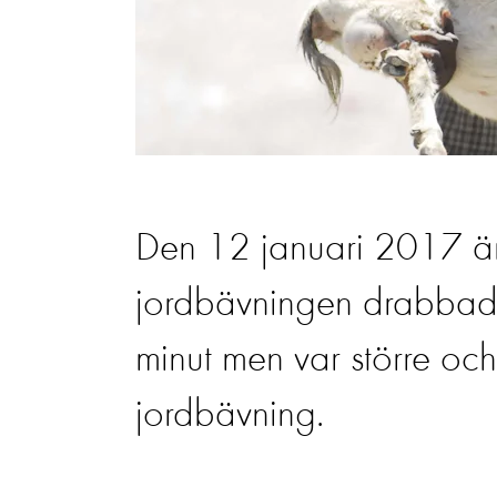
Den 12 januari 2017 är
jordbävningen drabbade
minut men var större oc
jordbävning.