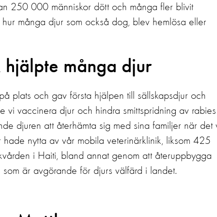
n 250 000 människor dött och många fler blivit
m hur många djur som också dog, blev hemlösa eller
k hjälpte många djur
å plats och gav första hjälpen till sällskapsdjur och
 vi vaccinera djur och hindra smittspridning av rabies
de djuren att återhämta sig med sina familjer när det 
r hade nytta av vår mobila veterinärklinik, liksom 425
ukvården i Haiti, bland annat genom att återuppbygga
 som är avgörande för djurs välfärd i landet.