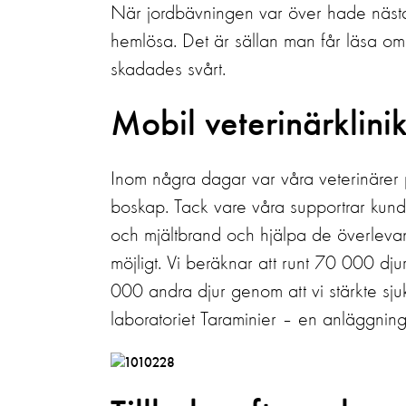
När jordbävningen var över hade nästa
hemlösa. Det är sällan man får läsa o
skadades svårt.
Mobil veterinärklini
Inom några dagar var våra veterinärer p
boskap. Tack vare våra supportrar kunde
och mjältbrand och hjälpa de överlevan
möjligt. Vi beräknar att runt 70 000 dju
000 andra djur genom att vi stärkte sj
laboratoriet Taraminier – en anläggning