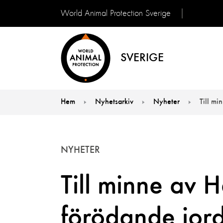
World Animal Protection Sverige
SVERIGE
Hem
Nyhetsarkiv
Nyheter
Till mi
You are here:
NYHETER
Till minne av Ha
förödande jor