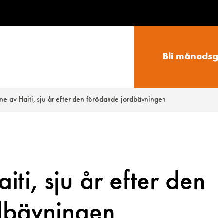
Bli månadsg
nne av Haiti, sju år efter den förödande jordbävningen
iti, sju år efter den
dbävningen