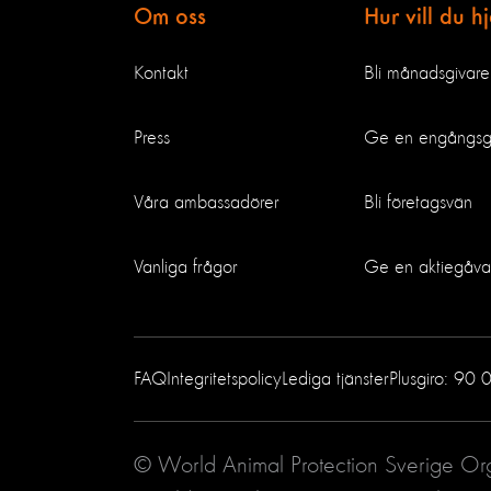
Om oss
Hur vill du h
Kontakt
Bli månadsgivare
Press
Ge en engångs
Våra ambassadörer
Bli företagsvän
Vanliga frågor
Ge en aktiegåva
FAQ
Integritetspolicy
Lediga tjänster
Plusgiro: 90 
© World Animal Protection Sverige O