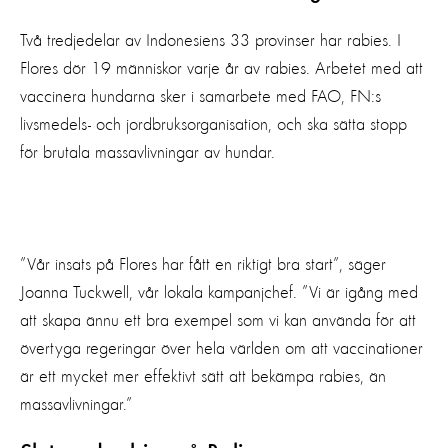
Två tredjedelar av Indonesiens 33 provinser har rabies. I
Flores dör 19 människor varje år av rabies. Arbetet med att
vaccinera hundarna sker i samarbete med FAO, FN:s
livsmedels- och jordbruksorganisation, och ska sätta stopp
för brutala massavlivningar av hundar.
”Vår insats på Flores har fått en riktigt bra start”, säger
Joanna Tuckwell, vår lokala kampanjchef. ”Vi är igång med
att skapa ännu ett bra exempel som vi kan använda för att
övertyga regeringar över hela världen om att vaccinationer
är ett mycket mer effektivt sätt att bekämpa rabies, än
massavlivningar.”