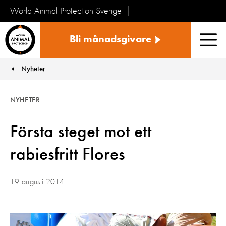
World Animal Protection Sverige
Sverige
Bli månadsgivare
Men
Nyheter
You are here:
NYHETER
Första steget mot ett
rabiesfritt Flores
19 augusti 2014