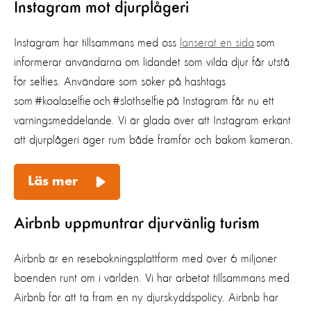
Instagram mot djurplågeri
Instagram har tillsammans med oss
lanserat en sida
som
informerar användarna om lidandet som vilda djur får utstå
för selfies. Användare som söker på hashtags
som #koalaselfie och #slothselfie på Instagram får nu ett
varningsmeddelande. Vi är glada över att Instagram erkänt
att djurplågeri äger rum både framför och bakom kameran.
Läs mer
Airbnb uppmuntrar djurvänlig turism
Airbnb är en resebokningsplattform med över 6 miljoner
boenden runt om i världen. Vi har arbetat tillsammans med
Airbnb för att ta fram en ny djurskyddspolicy. Airbnb har