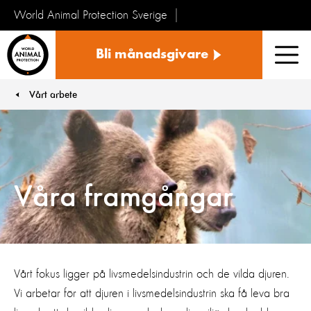
World Animal Protection Sverige
Sverige
Bli månadsgivare
Men
Vårt arbete
You are here:
Våra framgångar
Vårt fokus ligger på livsmedelsindustrin och de vilda djuren.
Vi arbetar för att djuren i livsmedelsindustrin ska få leva bra