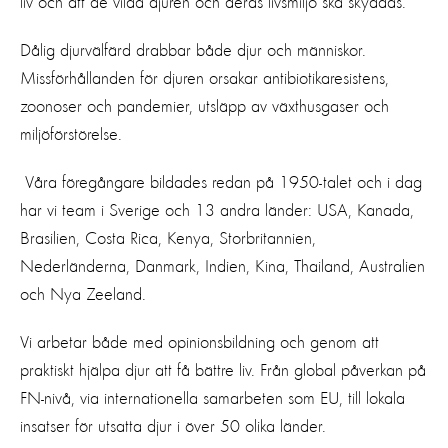
liv och att de vilda djuren och deras livsmiljö ska skyddas.
Dålig djurvälfärd drabbar både djur och människor.
Missförhållanden för djuren orsakar antibiotikaresistens,
zoonoser och pandemier, utsläpp av växthusgaser och
miljöförstörelse.
Våra föregångare bildades redan på 1950-talet och i dag
har vi team i Sverige och 13 andra länder: USA, Kanada,
Brasilien, Costa Rica, Kenya, Storbritannien,
Nederländerna, Danmark, Indien, Kina, Thailand, Australien
och Nya Zeeland.
Vi arbetar både med opinionsbildning och genom att
praktiskt hjälpa djur att få bättre liv. Från global påverkan på
FN-nivå, via internationella samarbeten som EU, till lokala
insatser för utsatta djur i över 50 olika länder.