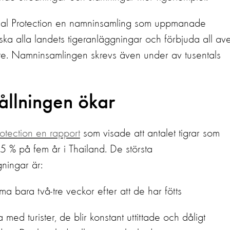
l Protection en namninsamling som uppmanade
ka alla landets tigeranläggningar och förbjuda all ave
yfte. Namninsamlingen skrevs även under av tusentals
hållningen ökar
otection en rapport
som visade att antalet tigrar som
55 % på fem år i Thailand. De största
gningar är:
ma bara två-tre veckor efter att de har fötts
med turister, de blir konstant uttittade och dåligt