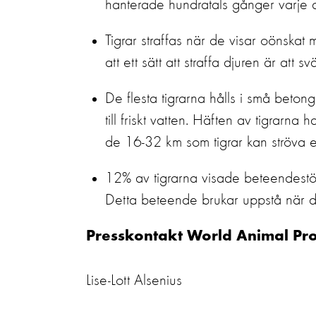
hanterade hundratals gånger varje da
Tigrar straffas när de visar oönskat
att ett sätt att straffa djuren är att
De flesta tigrarna hålls i små beto
till friskt vatten. Häften av tigrarn
de 16-32 km som tigrar kan ströva en
12% av tigrarna visade beteendestörni
Detta beteende brukar uppstå när dju
Presskontakt World Animal Pro
Lise-Lott Alsenius