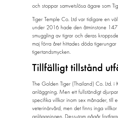
och stoppar samvetslösa ägare som Tige
Tiger Temple Co. Ltd var tidigare en väl
under 2016 hade den åtminstone 147 st
smuggling av tigrar och deras kroppsdel
maj förra året hittades döda tigerungar 
tigertandsmycken.
Tillfälligt tillstånd ut
The Golden Tiger (Thailand) Co. Ltd. i Ka
anläggning. Men ett fullständigt djurpar
specifika villkor inom sex månader, till 
veterinärvård, men det finns inga villkor
anläggningen. Dessutom pågår fortfara