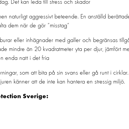
g. Det kan leda till stress och skador
 men naturligt aggressivt beteende. En anställd berättad
 svälta dem när de gör ”misstag”
ngburar eller inhägnader med galler och begränsas till
a hade mindre än 20 kvadratmeter yta per djur, jämfört m
 enda natt i det fria
ngar, som att bita på sin svans eller gå runt i cirklar.
ren känner att de inte kan hantera en stressig miljö.
tection Sverige: