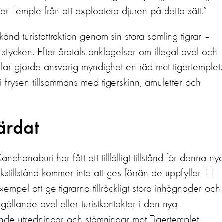
r Temple från att exploatera djuren på detta sätt.”
känd turistattraktion genom sin stora samling tigrar –
ycken. Efter åratals anklagelser om illegal avel och
ar gjorde ansvarig myndighet en räd mot tigertemplet.
i frysen tillsammans med tigerskinn, amuletter och
färdat
nchanaburi har fått ett tillfälligt tillstånd för denna ny
kstillstånd kommer inte att ges förrän de uppfyller 11
exempel att ge tigrarna tillräckligt stora inhägnader och
 gällande avel eller turistkontakter i den nya
nde utredningar och stämningar mot Tigertemplet.