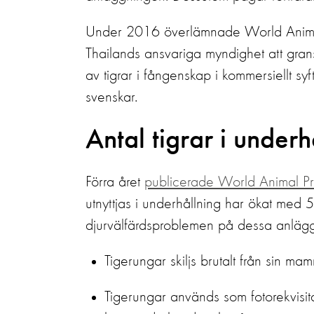
Under 2016 överlämnade World Anima
Thailands ansvariga myndighet att grans
av tigrar i fångenskap i kommersiellt s
svenskar.
Antal tigrar i under
Förra året
publicerade World Animal Pr
utnyttjas i underhållning har ökat med 
djurvälfärdsproblemen på dessa anläg
Tigerungar skiljs brutalt från sin mam
Tigerungar används som fotorekvisita 