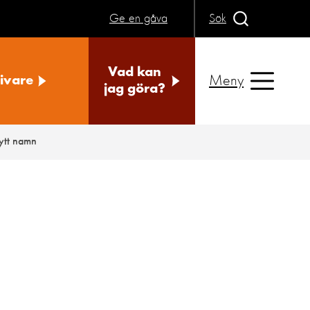
Ge en gåva
Sök
Vad kan
Meny
ivare
jag göra?
ytt namn