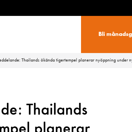
Bli månadsg
eddelande: Thailands ökända tigertempel planerar nyöppning under n
de: Thailands
empel planerar