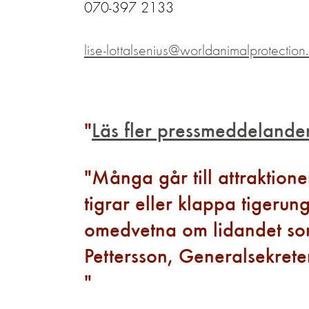
070-397 2133
lise-lottalsenius@worldanimalprotection
Läs fler pressmeddelande
Många går till attraktion
tigrar eller klappa tigerung
omedvetna om lidandet som
Pettersson, Generalsekrete