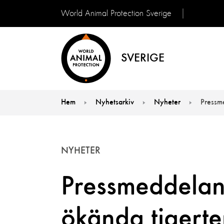
World Animal Protection Sverige
SVERIGE
Hem
Nyhetsarkiv
Nyheter
Pressm
You are here:
NYHETER
Pressmeddelan
ökända tigert