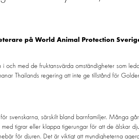
eterare på World Animal Protection Sverig
en i och med de fruktansvärda omständigheter som led
manar Thailands regering att inte ge tillstånd för Golde
för svenskarna, särskilt bland barnfamiljer. Många går t
med tigrar eller klappa tigerungar för att de älskar dju
bär för djuren. Det är viktigt att myndigheterna ager