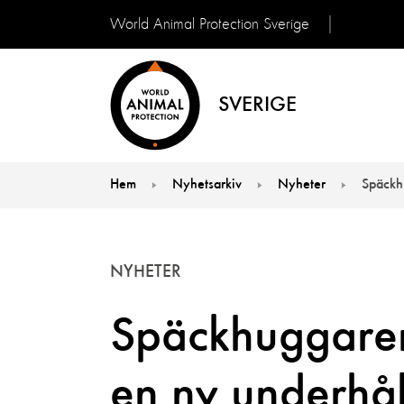
World Animal Protection Sverige
SVERIGE
Hem
Nyhetsarkiv
Nyheter
Späckh
You are here:
NYHETER
Späckhuggare
en ny underhål