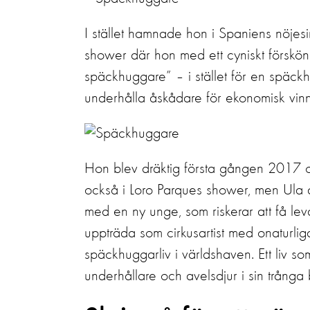
I stället hamnade hon i Spaniens nöjes
shower där hon med ett cyniskt förskö
späckhuggare” – i stället för en späck
underhålla åskådare för ekonomisk vin
Hon blev dräktig första gången 2017 
också i Loro Parques shower, men Ula 
med en ny unge, som riskerar att få lev
uppträda som cirkusartist med onaturliga 
späckhuggarliv i världshaven. Ett liv 
underhållare och avelsdjur i sin trånga