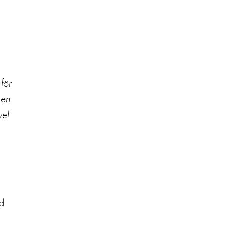
för
 en
vel
d