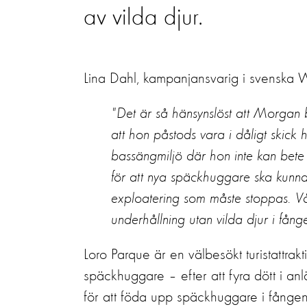
av vilda djur.
Lina Dahl, kampanjansvarig i svenska W
"Det är så hänsynslöst att Morgan b
att hon påstods vara i dåligt skick h
bassängmiljö där hon inte kan bete 
för att nya späckhuggare ska kunna 
exploatering som måste stoppas. Vår 
underhållning utan vilda djur i fång
Loro Parque är en välbesökt turistattrak
späckhuggare – efter att fyra dött i a
för att föda upp späckhuggare i fångens