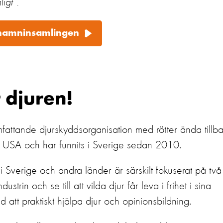
ligt”.
l namninsamlingen
r djuren!
fattande djurskyddsorganisation med rötter ända tillb
till USA och har funnits i Sverige sedan 2010.
 i Sverige och andra länder är särskilt fokuserat på två
strin och se till att vilda djur får leva i frihet i sina
d att praktiskt hjälpa djur och opinionsbildning.