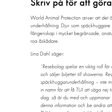
Skriv på för att göra
World Animal Protection anser att det ä
underhållning. Djur som späckhuggare oc
fångenskap i mycket begränsade, onaturli
roa åskådare.
Lina Dahl säger:
”Resebolag spelar en viktig roll för
och säljer biljetter till showerna. R
späckhuggarunderhållning – inte m
in namn för att få TUI att säga nej 
dag, så är du med och uppmanar TUI
denna information och be andra att o