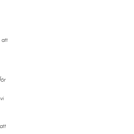
 att
för
vi
att