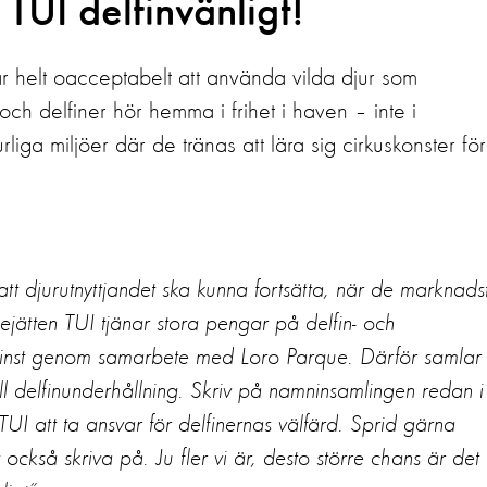
 TUI delfinvänligt!
r helt oacceptabelt att använda vilda djur som
h delfiner hör hemma i frihet i haven – inte i
ga miljöer där de tränas att lära sig cirkuskonster för
 att djurutnyttjandet ska kunna fortsätta, när de marknads
esejätten TUI tjänar stora pengar på delfin- och
inst genom samarbete med Loro Parque. Därför samlar 
till delfinunderhållning. Skriv på namninsamlingen redan i
 att ta ansvar för delfinernas välfärd. Sprid gärna
ckså skriva på. Ju fler vi är, desto större chans är det 