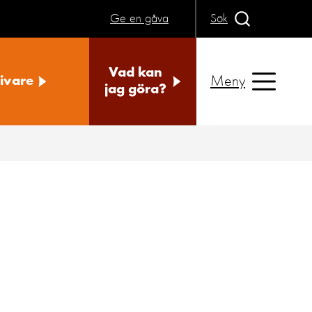
Ge en gåva
Sök
Vad kan
Meny
ivare
jag göra?