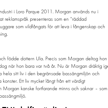
industri i Loro Parque 2011. Morgan används nu i
nat reklamspråk presenteras som en "räddad
huggare som vildfångats för att leva i fångenskap och
ning.
och födde dottern Ula. Precis som Morgan deltog hon
dog när hon bara var två år. Nu är Morgan dräktig ig
a hela sitt liv i den begränsade bassängmiljön och
konster. Ett liv mycket långt från ett värdigt
som Morgan kanske fortfarande minns och saknar – som
 bassängmiljö.