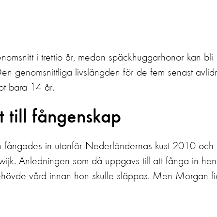
nomsnitt i trettio år, medan späckhuggarhonor kan bli
a. Den genomsnittliga livslängden för de fem senast avli
t bara 14 år.
 till fångenskap
on fångades in utanför Nederländernas kust 2010 och
rwijk. Anledningen som då uppgavs till att fånga in he
behövde vård innan hon skulle släppas. Men Morgan fi