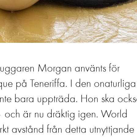
khuggaren Morgan använts för
que på Teneriffa. I den onaturliga
inte bara uppträda. Hon ska ock
 och är nu dräktig igen. World
rkt avstånd från detta utnyttjande