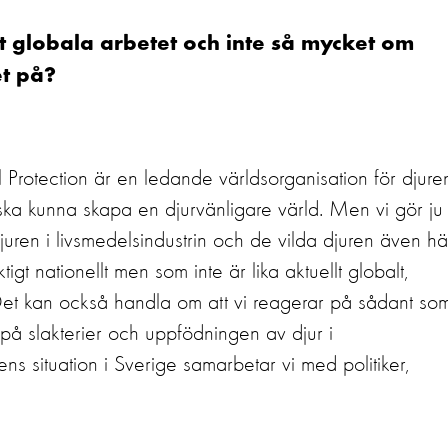
t globala arbetet och inte så mycket om
et på?
Protection är en ledande världsorganisation för djure
 vi ska kunna skapa en djurvänligare värld. Men vi gör ju
juren i livsmedelsindustrin och de vilda djuren även hä
gt nationellt men som inte är lika aktuellt globalt,
 Det kan också handla om att vi reagerar på sådant so
på slakterier och uppfödningen av djur i
rens situation i Sverige samarbetar vi med politiker,