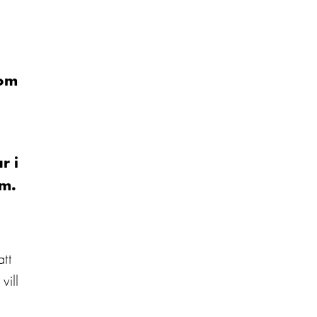
som
r i
em.
tt
vill