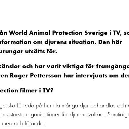
rån World Animal Protection Sverige i TV, 
 information om djurens situation. Den här
rungar utsätts för.
änslor och har varit viktiga för framgånga
ren Roger Pettersson har intervjuats om d
ction filmer i TV?
rige ska få reda på hur illa många djur behandlas och a
s största organisationer för djurens välfärd. Samtidigt 
ra med och förändra.