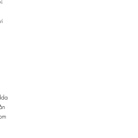
vi
vi
ädda
rån
 om