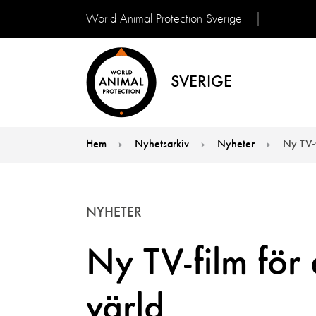
World Animal Protection Sverige
SVERIGE
Hem
Nyhetsarkiv
Nyheter
Ny TV-f
You are here:
NYHETER
Ny TV-film för
värld