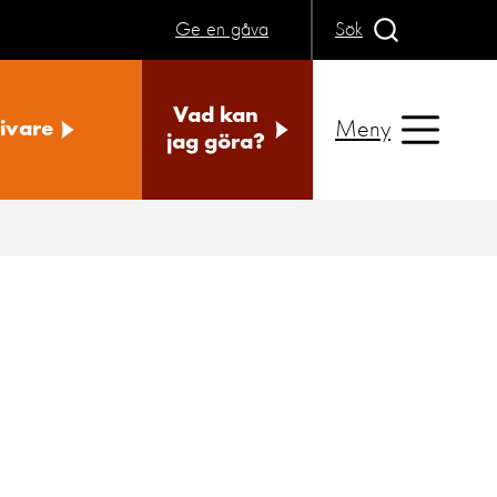
Ge en gåva
Sök
Vad kan
Meny
ivare
jag göra?