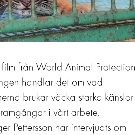
 film från World Animal Protectio
ången handlar det om vad
lmerna brukar väcka starka känslor
 framgångar i vårt arbete.
r Pettersson har intervjuats om