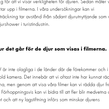
g för att vi visar verkligheten för djuren. Sedan mäter 
 tar upp i filmerna. I våra undersökningar kan vi
träckning tar avstånd ifrån sådant djurutnyttjande som 
urshower i turistindustrin.
ur det går för de djur som visas i filmerna.
V är inte olagliga i de länder där de förekommer och i
dold kamera. Det innebär att vi oftast inte har kunnat r
erna, men genom att visa våra filmer kan vi rädda djur f
 Förhoppningsvis kan vi bidra till att fler blir medvetna
t och att ny lagstiftning införs som minskar djurens