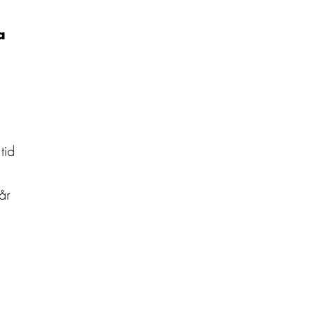
a
tid
år