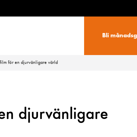
Bli månadsg
ilm för en djurvänligare värld
 en djurvänligare