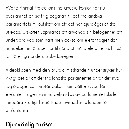
World Animal Protections thailändska kontor har nu
överlämnat en skriftlig begäran till det thailändska
parlamentets miljöutskott om att det här djurplågeriet ska
utredas. Utskottet uppmanas att använda sin befogenhet att
undersöka vad som hänt men också om elefantlägret där
händelsen inträffade har tillstånd att hålla elefanter och i så
fall följer gällande djurskyddsregler.
Videoklippen med den brutala misshandeln understryker hur
viktigt det är att det thailändska parlamentet antar det nya
lagförslaget som vi står bakom, om bättre skydd för
elefanter. Lagen som nu behandlas av parlamentet skulle
innebära kraftigt förbättrade levnadsförhållanden för
elefanterna.
Djurvänlig turism