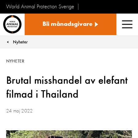
World Animal Protection Sverige
Sverige
Bli månadsgivare
Men
Nyheter
You are here:
NYHETER
Brutal misshandel av elefant
filmad i Thailand
24 maj 2022