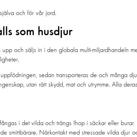
 själva och för vår jord
.
ålls som husdjur
 upp och säljs in i
den globala multi-miljardhandeln m
igheter.
i uppfödningen, sedan transporteras de och många dju
ngenskap, utan rätt skydd, mat och utrymme.
Alla dera
ngas i det vilda och trängs Ihop i säckar eller burar
ir de smittbärare. Närkontakt med stressade vilda djur o