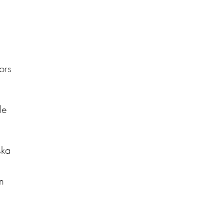
ors
le
ska
n