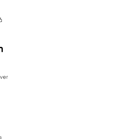
å
n
ver
a