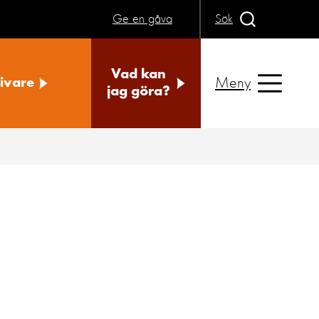
Ge en gåva
Sök
Vad kan
Meny
ivare
jag göra?