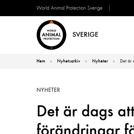
World Animal Protection Sverige
SVERIGE
Hem
Nyhetsarkiv
Nyheter
Det är 
You are here:
NYHETER
Det är dags at
förändringar fö