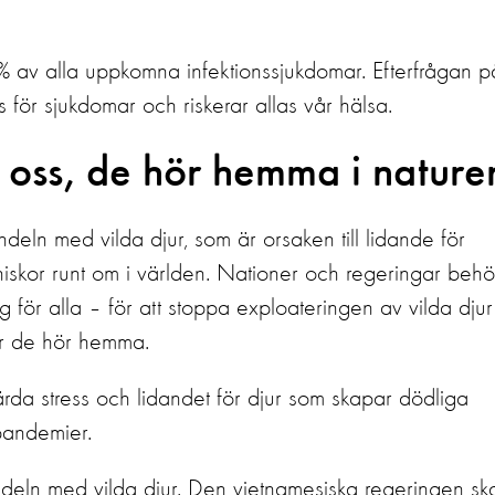
60% av
alla uppkomna infektionssjukdomar. Efterfrågan p
ss för sjukdomar och riskerar allas vår hälsa.
te oss, de hör hemma i nature
eln med vilda djur, som är orsaken till lidande för
iskor runt om i världen.
Nationer och regeringar behö
för alla – för att stoppa exploateringen av vilda djur
där de hör hemma.
rda stress och lidandet för djur som skapar
dödliga
 pandemier
.
 handeln med vilda djur. Den vietnamesiska regeringen sk