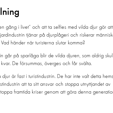
llning
gång i livet” och att ta selfies med vilda djur gör att
ardindustrin tjänar på djurplågeri och riskerar människ
 Vad händer när turisterna slutar komma?
in går på sparlåga blir de vilda djuren, som aldrig skul
, kvar. De försummas, överges och får svälta.
 djur är fast i turistindustrin. De har inte valt detta hem
stindustrin att ta sitt ansvar och stoppa
utnyttjandet av
tt stoppa framtida kriser genom att göra denna generatio