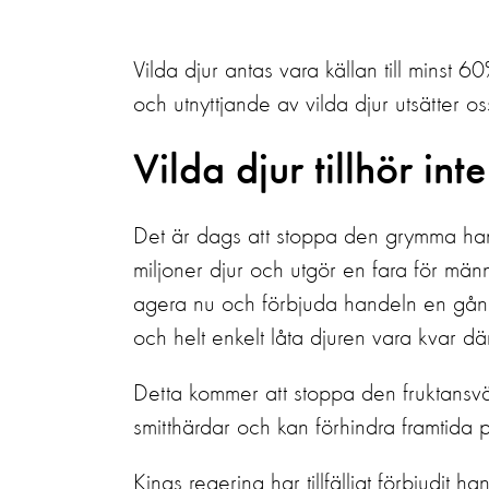
Vilda djur antas vara källan till minst 
och utnyttjande av vilda djur utsätter o
Vilda djur tillhör in
Det är dags att stoppa den grymma hand
miljoner djur och utgör en fara för männ
agera nu och förbjuda handeln en gång 
och helt enkelt låta djuren vara kvar 
Detta kommer att stoppa den fruktansvä
smitthärdar och kan förhindra framtida
Kinas regering har tillfälligt förbjudit