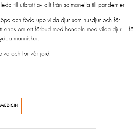
da till utbrott av allt från salmonella till pandemier.
 köpa och föda upp vilda djur som husdjur och för
att enas om ett förbud med handeln med vilda djur – fö
 skydda människor.
jälva och för vår jord.
MEDICIN