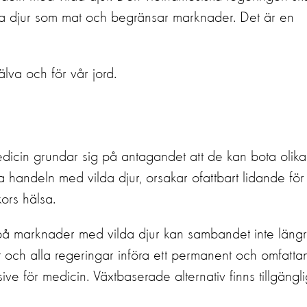
vilda djur som mat och begränsar marknader
.
Det är en
jälva och för vår jord.
 medicin grundar sig på antagandet att de kan bota olika
 handeln med vilda djur, orsakar ofattbart lidande för
ors hälsa.
 på marknader med vilda djur kan sambandet inte läng
ut och alla regeringar införa ett permanent och omfatt
sive för medicin.
Växtbaserade alternativ finns tillgängl