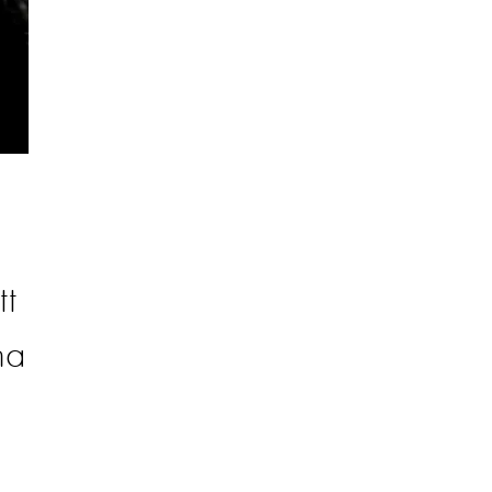
tt
na