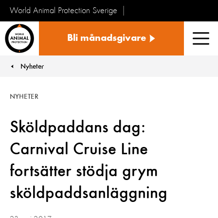
World Animal Protection Sverige
Sverige
Bli månadsgivare
Men
Nyheter
You are here:
NYHETER
Sköldpaddans dag:
Carnival Cruise Line
fortsätter stödja grym
sköldpaddsanläggning