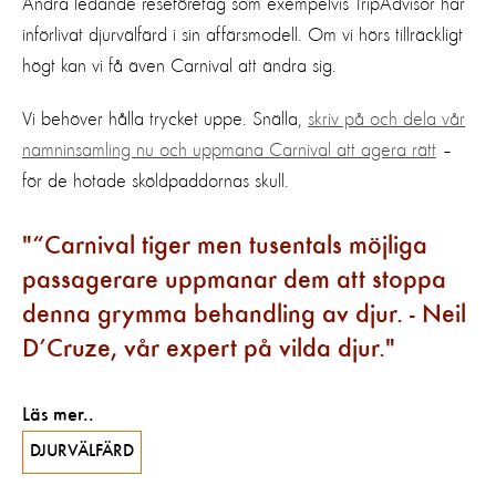
Andra ledande reseföretag som exempelvis TripAdvisor har
införlivat djurvälfärd i sin affärsmodell. Om vi hörs tillräckligt
högt kan vi få även Carnival att ändra sig.
Vi behöver hålla trycket uppe. Snälla,
skriv på och dela vår
namninsamling nu och uppmana Carnival att agera rätt
–
för de hotade sköldpaddornas skull.
“Carnival tiger men tusentals möjliga
passagerare uppmanar dem att stoppa
denna grymma behandling av djur. - Neil
D’Cruze, vår expert på vilda djur.
Läs mer..
DJURVÄLFÄRD