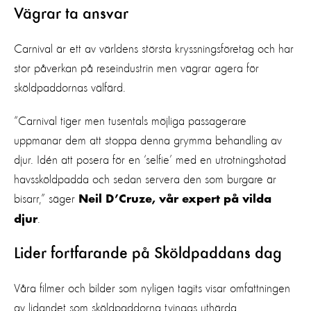
Vägrar ta ansvar
Carnival är ett av världens största kryssningsföretag och har
stor påverkan på reseindustrin men vägrar agera för
sköldpaddornas välfärd.
“Carnival tiger men tusentals möjliga passagerare
uppmanar dem att stoppa denna grymma behandling av
djur. Idén att posera för en ‘selfie’ med en utrotningshotad
havssköldpadda och sedan servera den som burgare är
bisarr,” säger
Neil D’Cruze, vår expert på vilda
.
djur
Lider fortfarande på Sköldpaddans dag
Våra filmer och bilder som nyligen tagits visar omfattningen
av lidandet som sköldpaddorna tvingas uthärda.