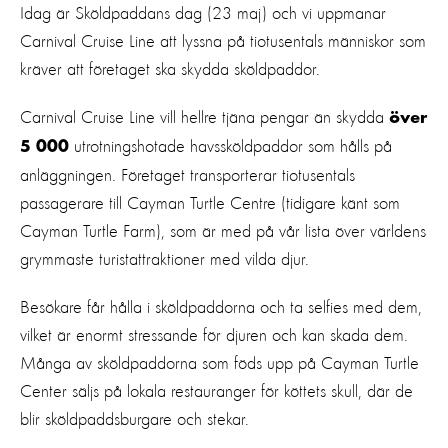
Idag är Sköldpaddans dag (23 maj) och vi uppmanar
Carnival Cruise Line att lyssna på tiotusentals människor som
kräver att företaget ska skydda sköldpaddor.
Carnival Cruise Line vill hellre tjäna pengar än skydda
över
utrotningshotade havssköldpaddor som hålls på
5 000
anläggningen. Företaget transporterar tiotusentals
passagerare till Cayman Turtle Centre (tidigare känt som
Cayman Turtle Farm), som är med på vår lista över världens
grymmaste turistattraktioner med vilda djur.
Besökare får hålla i sköldpaddorna och ta selfies med dem,
vilket är enormt stressande för djuren och kan skada dem.
Många av sköldpaddorna som föds upp på Cayman Turtle
Center säljs på lokala restauranger för köttets skull, där de
blir sköldpaddsburgare och stekar.