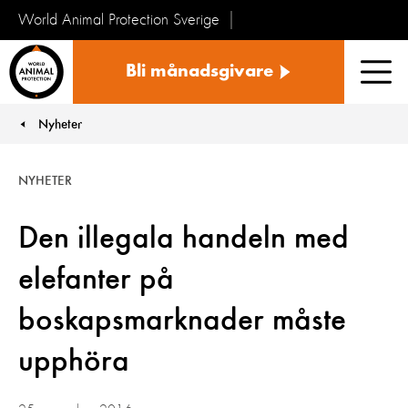
World Animal Protection Sverige
Sverige
Bli månadsgivare
Men
Nyheter
You are here:
NYHETER
Den illegala handeln med
elefanter på
boskapsmarknader måste
upphöra