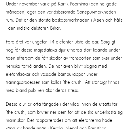
Under november varje på Kartik Poornima (den heligaste
månaden) äger den världsberömda Sonepur-marknaden
rum. Det är den största boskapsmarknaden i Asien och hålls
i den indiska delstaten Bihar.
Föra året var ungefär 14 elefanter utställda där. Sorgligt
nog får dessa majestätiska djur uthärda stort lidande under
tiden eftersom de fått skador av transporten som sker under
hemska förhållanden. De har även blivit slagna med
elefantkrokar och vässade bambukäppar under
träningsprocessen som kallas ‘the crush’. Att ständigt finnas
med bland publiken ökar deras stress.
Dessa djur är ofta fångade i det vilda innan de utsätts för
‘the crush’, som bryter ner dem för att de ska underkasta sig
människor. Det rapporterades om att elefanterna hade
köpts av handelsmän i Kerala, Nepal och Rajasthan.