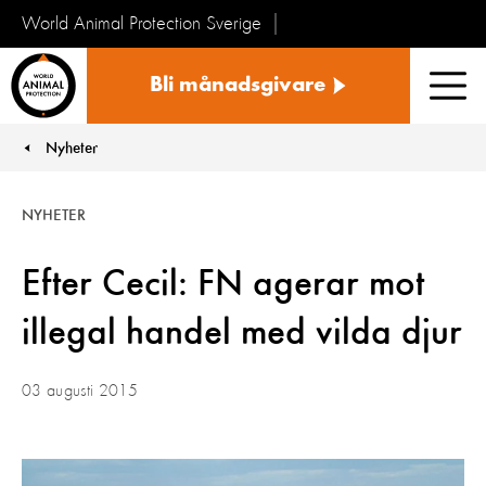
World Animal Protection Sverige
Sverige
Bli månadsgivare
Men
Nyheter
You are here:
NYHETER
Efter Cecil: FN agerar mot
illegal handel med vilda djur
03 augusti 2015