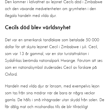
Den kommer i kölvattnet av lejonet Cecils död i Zimbabwe
och den växande medvetenheten om grymheten i den
illegala handeln med vilda djur.
Cecils död blev världsnyhet
Det var en amerikansk tandläkare som betalade 50 000
dollar för att skjuta lejonet Cecil i Zimbabwe i juli. Cecil,
som var 13 år gammal, var en stor turistattraktion i
Sydafrikas berömda nationalpark Hwange. Förutom att ses
som en nationalsymbol studerades Cecil av forskare på
Oxford.
Handeln med vilda djur är lönsam, med exempelvis lejon
som tas från sina mödrar när de bara är några veckor
gamla. De hålls i små inhägnader utan skydd från solen. De
får dålig mat och misshandlas tills de blir tillräckligt