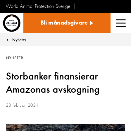
World Animal Protection Sverige
Sverige
Bli månadsgivare
Men
Nyheter
You are here:
NYHETER
Storbanker finansierar
Amazonas avskogning
23 februari 2021