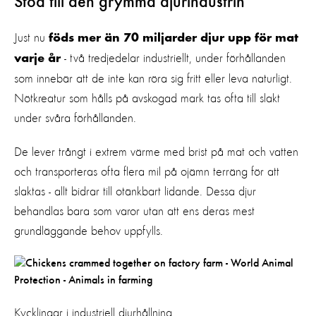
Stöd till den grymma djurindustrin
Just nu
föds mer än 70 miljarder djur upp för mat
- två tredjedelar industriellt, under förhållanden
varje år
som innebär att de inte kan röra sig fritt eller leva naturligt.
Nötkreatur som hålls på avskogad mark tas ofta till slakt
under svåra förhållanden.
De lever trångt i extrem värme med brist på mat och vatten
och transporteras ofta flera mil på ojämn terräng för att
slaktas - allt bidrar till otänkbart lidande. Dessa djur
behandlas bara som varor utan att ens deras mest
grundläggande behov uppfylls.
Kycklingar i industriell djurhållning