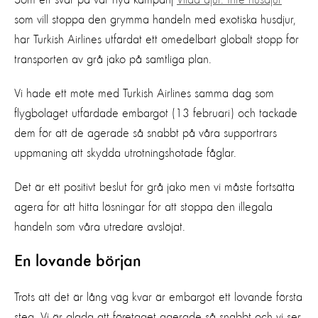
som vill stoppa den grymma handeln med exotiska husdjur,
har Turkish Airlines utfärdat ett omedelbart globalt stopp för
transporten av grå jako på samtliga plan.
Vi hade ett möte med Turkish Airlines samma dag som
flygbolaget utfärdade embargot (13 februari) och tackade
dem för att de agerade så snabbt på våra supportrars
uppmaning att skydda utrotningshotade fåglar.
Det är ett positivt beslut för grå jako men vi måste fortsätta
agera för att hitta lösningar för att stoppa den illegala
handeln som våra utredare avslöjat.
En lovande början
Trots att det är lång väg kvar är embargot ett lovande första
steg, Vi är glada att företaget agerade så snabbt och vi ser