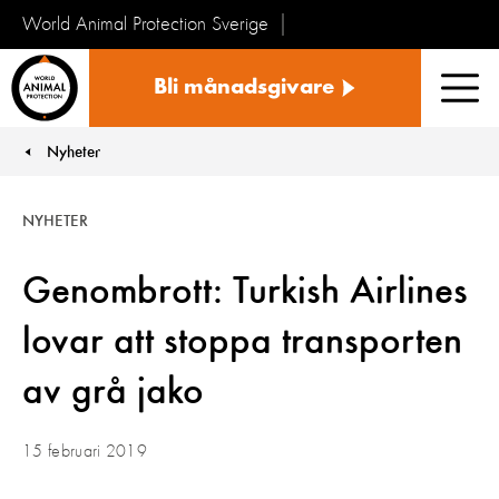
World Animal Protection Sverige
Sverige
Bli månadsgivare
Men
Nyheter
You are here:
NYHETER
Genombrott: Turkish Airlines
lovar att stoppa transporten
av grå jako
15 februari 2019