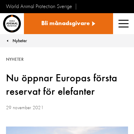
World Animal Protection Sverige
Sverige
Bli månadsgivare
Men
Nyheter
You are here:
NYHETER
Nu öppnar Europas första
reservat för elefanter
29 november 2021