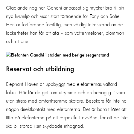
Glädjande nog har Gandhi anpassat sig mycket bra till sin
nya livsmiljö och visar stort förtroende för Tony och Sofie.
Hon är fortfarande försiktig, men väldigt intresserad av de
läckerheter hon får att äta – som vattenmeloner, plommon
och citroner.
Reservat och utbildning
Elephant Haven är uppbyggt med elefanternas välfärd i
fokus. Här får de gott om utrymme och en behaglig tillvaro
utan stress med omtänksamma skötare. Besökare får inte ha
någon direktkontakt med elefanterna. Det är bara tillåtet att
titta på elefanterna på ett respektfullt avstånd, för att de inte
ska bli störda i sin skyddade inhägnad.