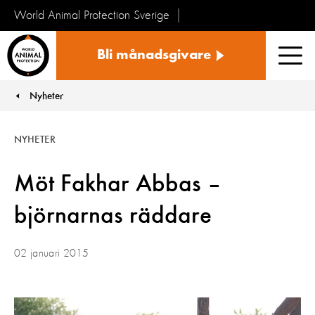
World Animal Protection Sverige
Sverige
Bli månadsgivare
Men
Nyheter
You are here:
NYHETER
Möt Fakhar Abbas –
björnarnas räddare
02 januari 2015