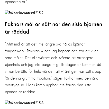
björnarna är.”
Fakhars mål är nått när den sista björnen
är räddad
”Mitt mål är att det inte längre ska hållas björnar i
fångenskap i Pakistan – och jag hoppas och tror att vi är
nära målet. Det blir svårare och svårare att arrangera
björnhets och jag inte bärga mig tills dagen är kommen då
vi kan berätta för hela världen att vi äntligen har satt stopp
för denna grymma tradition,” säger Fakhar med benhård
övertygelse. Hans kamp upphör inte förrän den sista
björnen är räddad.