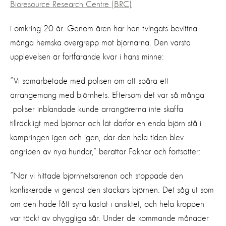
Bioresource Research Centre (BRC)
i omkring 20 år. Genom åren har han tvingats bevittna
många hemska övergrepp mot björnarna. Den värsta
upplevelsen är fortfarande kvar i hans minne:
”Vi samarbetade med polisen om att spåra ett
arrangemang med björnhets. Eftersom det var så många
poliser inblandade kunde arrangörerna inte skaffa
tillräckligt med björnar och lät därför en enda björn stå i
kampringen igen och igen, där den hela tiden blev
angripen av nya hundar,” berättar Fakhar och fortsätter:
”När vi hittade björnhetsarenan och stoppade den
konfiskerade vi genast den stackars björnen. Det såg ut som
om den hade fått syra kastat i ansiktet, och hela kroppen
var täckt av ohyggliga sår. Under de kommande månader