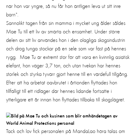
när hon var yngre, så nu får hon äntligen leva ut sitt inre
barn".
Sannolikt tagen från sin mamma i mycket ung ålder såldes
Mae Tu till ett liv av smärta och ensamhet. Under större
delen av sitt liv användes hon i den olagliga skogsindustrin
och drog tunga stockar på en sele som var fäst på hennes
rygg. Mae Tu är extremt stor för att vara en kvinnlig asiatisk
elefant, hon väger 3,7 ton, och utan tvekan har hennes
storlek och styrka tyvärr gjort henne till en värdefull tillgång.
Efter att ha arbetat oavbrutet i årtionden flyttades hon
tillfälligt till ett ridläger där hennes lidande fortsatte i
ytterligare ett år innan hon flyttades tillbaka till skogslägret.
Tack och lov fick personalen på MandaLao höra talas om