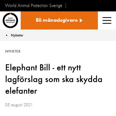
World Animal Protection Sverige
Sverige
Bli månadsgivare
Men
Nyheter
You are here:
NYHETER
Elephant Bill - ett nytt
lagförslag som ska skydda
elefanter
05 augusti 2021