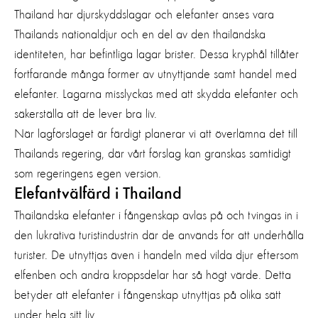
Thailand har djurskyddslagar och elefanter anses vara
Thailands nationaldjur och en del av den thailändska
identiteten, har
befintliga
lagar
brister
.
Dessa kryphål tillåter
fortfarande många former av
utnyttjande
samt handel med
elefanter. Lagarna misslyckas med att skydda elefanter och
säkerställa att de lever bra liv.
När lagförslaget är färdigt planerar vi att överlämna det till
Thailands regering
,
där
vårt
förslag kan granskas
samtidigt
som regeringens egen version.
Elefantvälfärd i Thailand
Thailändska elefanter i fångenskap avlas på och tvingas in i
den lukrativa turistindustrin där de
används
för att underhålla
turister.
De
utnyttjas även i handeln med vilda djur
eftersom
elfenben och andra kroppsdelar har så högt värde
.
Detta
betyder att elefanter i fångenskap utnyttjas på
olik
a
sätt
under hela sitt liv.