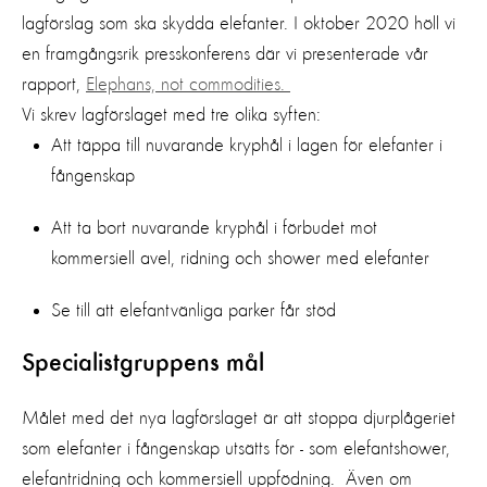
lagförslag som ska skydda elefanter. I oktober 2020 höll vi
en framgångsrik presskonferens där vi presenterade vår
rapport,
Elephans, not commodities
.
Vi skrev lagförslaget med tre olika syften:
Att
täppa till
nuvarande kryphål i lagen för elefanter i
fångenskap
Att
ta
bort
nuvarande kryphål i förbudet mot
kommersiell avel, ridning och shower med elefanter
Se till att elefantvänliga parker får stöd
Specialistgruppens mål
Målet med det nya lagförslaget är att stoppa djurplågeriet
som elefanter i fångenskap utsätts för -
som
elefantshower,
elefantridning
och kommersiell uppfödning. Även om