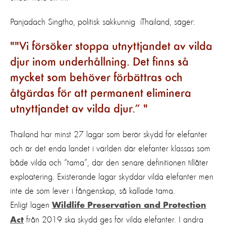
Panjadach
Singtho
,
politisk sakkunnig
i
Thailand, säger:
"Vi försöker stoppa utnyttjandet av vilda
djur inom underhållning
. D
et finns så
mycket som behöver förbättras och
åtgärdas för att permanent eliminera
utnyttjandet
av vilda djur.”
Thailand har minst 27 lagar som berör skydd för elefanter
och är det enda landet i världen där elefanter klassas som
både vilda och
“
tama
”
,
där
den
senare definitionen tillåter
exploatering.
E
xisterande lagar s
kyddar
vilda elefanter
men
inte de som lever i fångenskap, så kallade tama.
Enligt lagen
Wildlife
Preservation
and
Protection
från 2019 ska skydd ges för vilda elefanter. I andra
Act