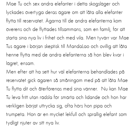
Mae Tu och sex andra elefanter i detta skogsläger och
lyckades övertyga deras ägare om att låta alla elefanter
flytta till reservatet. Ägarna till de andra elefanterna kom
överens och de flyttades tillsammans, som en familj, för att
starta sina nya liv i frihet och med vila. Men tyvärr var Mae
Tus ägare i början skeptisk till MandaLao och ovillig att låta
henne flytta med de andra elefanterna så hon blev kvar i
lägret, ensam.
Men efter att ha sett hur väl elefanterna behandlades på
reservatet gick ägaren så småningom med på att låta Mae
Tu flytta dit och återförenas med sina vänner. Nu kan Mae
Tu leva fritt utan rädsla för smärta och lidande och hon har
verkligen börjat uttrycka sig, ofta hörs hon pipa och
trumpeta. Hon är en mycket lekfull och sprallig elefant som
tydligt njuter av sitt nya liv.