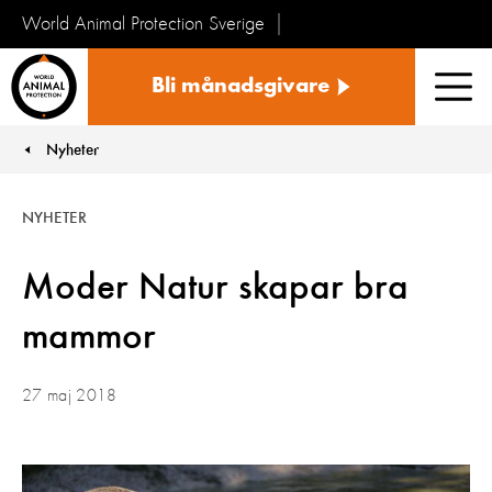
World Animal Protection Sverige
Sverige
Bli månadsgivare
Men
Nyheter
You are here:
NYHETER
Moder Natur skapar bra
mammor
27 maj 2018