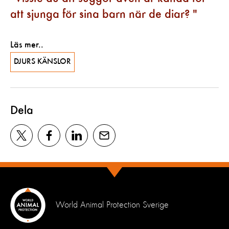
att sjunga för sina barn när de diar?
Läs mer..
DJURS KÄNSLOR
Dela
World Animal Protection Sverige