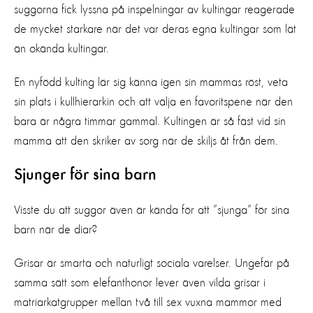
suggorna fick lyssna på inspelningar av kultingar reagerade
de mycket starkare när det var deras egna kultingar som lät
än okända kultingar.
En nyfödd kulting lär sig känna igen sin mammas röst, veta
sin plats i kullhierarkin och att välja en favoritspene när den
bara är några timmar gammal. Kultingen är så fäst vid sin
mamma att den skriker av sorg när de skiljs åt från dem.
Sjunger för sina barn
Visste du att suggor även är kända för att ”sjunga” för sina
barn när de diar?
Grisar är smarta och naturligt sociala varelser. Ungefär på
samma sätt som elefanthonor lever även vilda grisar i
matriarkatgrupper mellan två till sex vuxna mammor med