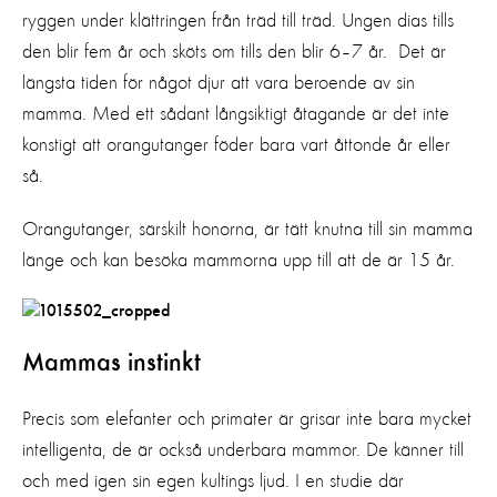
ryggen under klättringen från träd till träd. Ungen dias tills
den blir fem år och sköts om tills den blir 6–7 år. Det är
längsta tiden för något djur att vara beroende av sin
mamma. Med ett sådant långsiktigt åtagande är det inte
konstigt att orangutanger föder bara vart åttonde år eller
så.
Orangutanger, särskilt honorna, är tätt knutna till sin mamma
länge och kan besöka mammorna upp till att de är 15 år.
Mammas instinkt
Precis som elefanter och primater är grisar inte bara mycket
intelligenta, de är också underbara mammor. De känner till
och med igen sin egen kultings ljud. I en studie där