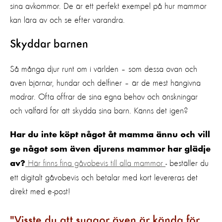
sina avkommor. De är ett perfekt exempel på hur mammor
kan lära av och se efter varandra.
Skyddar barnen
Så många djur runt om i världen – som dessa ovan och
även björnar, hundar och delfiner – är de mest hängivna
mödrar. Ofta offrar de sina egna behov och önskningar
och välfärd för att skydda sina barn. Känns det igen?
Har du inte köpt något åt mamma ännu och vill
ge något som även djurens mammor har glädje
Här finns fina gåvobevis till alla mammor
- beställer du
av?
ett digitalt gåvobevis och betalar med kort levereras det
direkt med e-post!
Visste du att suggor även är kända för