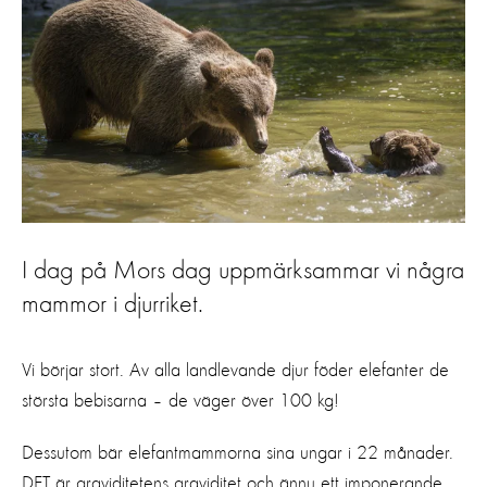
I dag på Mors dag uppmärksammar vi några
mammor i djurriket.
Vi börjar stort. Av alla landlevande djur föder elefanter de
största bebisarna – de väger över 100 kg!
Dessutom bär elefantmammorna sina ungar i 22 månader.
DET är graviditetens graviditet och ännu ett imponerande