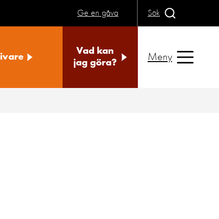
Ge en gåva
Sök
Vad kan
Meny
ivare
jag göra?