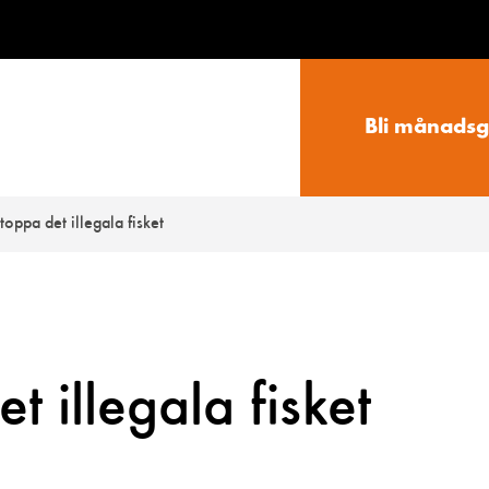
Bli månadsg
stoppa det illegala fisket
et illegala fisket