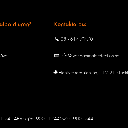
jälpa djuren?
Kontakta oss
📞 08 - 617 79 70
gåva
📧 info@worldanimalprotection.se
🌐 Hantverkargatan 5s, 112 21 Stock
01 74 - 4
Bankgiro: 900 - 1744
Swish: 9001744