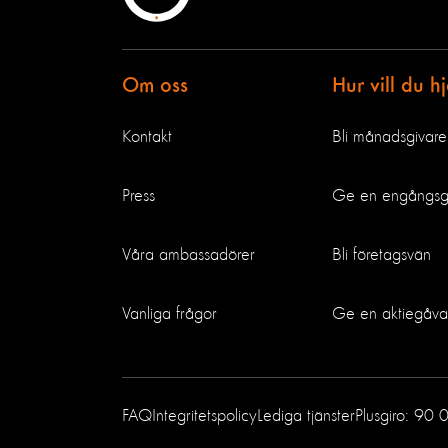
Om oss
Hur vill du h
Kontakt
Bli månadsgivare
Press
Ge en engångs
Våra ambassadörer
Bli företagsvän
Vanliga frågor
Ge en aktiegåva
FAQ
Integritetspolicy
Lediga tjänster
Plusgiro: 90 