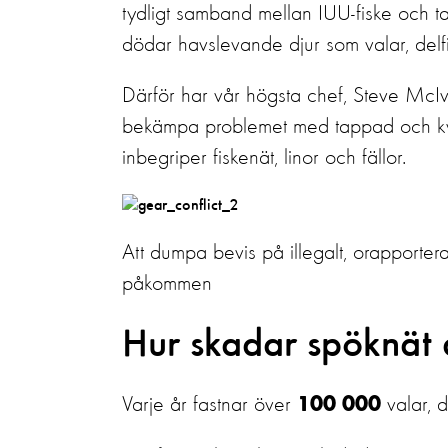
tydligt samband mellan IUU-fiske och ta
dödar havslevande djur som valar, delf
Därför har vår högsta chef, Steve McIvor
bekämpa problemet med tappad och kvar
inbegriper fiskenät, linor och fällor.
Att dumpa bevis på illegalt, orapporterat 
påkommen
Hur skadar spöknät 
Varje år fastnar över
valar, 
100 000