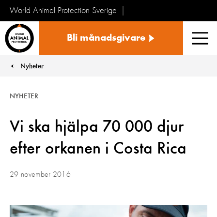
World Animal Protection Sverige
Sverige
Bli månadsgivare
Men
Nyheter
You are here:
NYHETER
Vi ska hjälpa 70 000 djur
efter orkanen i Costa Rica
29 november 2016