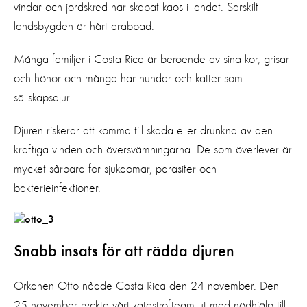
vindar och jordskred har skapat kaos i landet. Särskilt
landsbygden är hårt drabbad.
Många familjer i Costa Rica är beroende av sina kor, grisar
och hönor och många har hundar och katter som
sällskapsdjur.
Djuren riskerar att komma till skada eller drunkna av den
kraftiga vinden och översvämningarna. De som överlever är
mycket sårbara för sjukdomar, parasiter och
bakterieinfektioner.
Snabb insats för att rädda djuren
Orkanen Otto nådde Costa Rica den 24 november. Den
25 november ryckte vårt katastrofteam ut med nödhjälp till