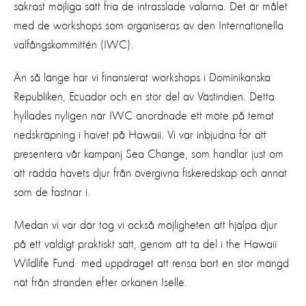
säkrast möjliga sätt fria de intrasslade valarna. Det är målet
med de workshops som organiseras av den Internationella
valfångskommittén (IWC).
Än så länge har vi finansierat workshops i Dominikanska
Republiken, Ecuador och en stor del av Västindien. Detta
hyllades nyligen när IWC anordnade ett möte på temat
nedskräpning i havet på Hawaii. Vi var inbjudna för att
presentera vår kampanj Sea Change, som handlar just om
att rädda havets djur från övergivna fiskeredskap och annat
som de fastnar i.
Medan vi var där tog vi också möjligheten att hjälpa djur
på ett väldigt praktiskt sätt, genom att ta del i the Hawaii
Wildlife Fund med uppdraget att rensa bort en stor mängd
nät från stranden efter orkanen Iselle.