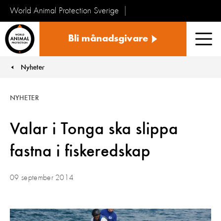
World Animal Protection Sverige
Sverige
Bli månadsgivare
Men
Nyheter
You are here:
NYHETER
Valar i Tonga ska slippa
fastna i fiskeredskap
09 september 2014