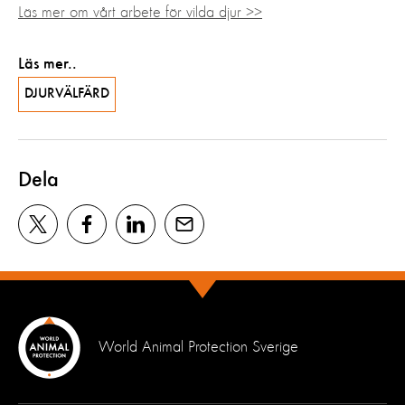
Läs mer om vårt arbete för vilda djur >>
Läs mer..
DJURVÄLFÄRD
Dela
World Animal Protection Sverige