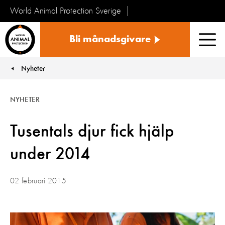
World Animal Protection Sverige
Sverige
Bli månadsgivare
Men
Nyheter
You are here:
NYHETER
Tusentals djur fick hjälp
under 2014
02 februari 2015