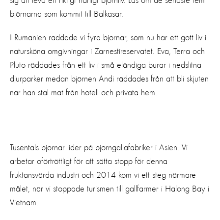
sig att leva ett riktigt härligt björnliv. Läs om de senaste fem
björnarna som kommit till Balkasar.
I Rumänien räddade vi fyra björnar, som nu har ett gott liv i
natursköna omgivningar i Zarnestireservatet. Eva, Terra och
Pluto räddades från ett liv i små eländiga burar i nedslitna
djurparker medan björnen Andi räddades från att bli skjuten
när han stal mat från hotell och privata hem.
Tusentals björnar lider på björngallafabriker i Asien. Vi
arbetar oförtröttligt för att sätta stopp för denna
fruktansvärda industri och 2014 kom vi ett steg närmare
målet, när vi stoppade turismen till gallfarmer i Halong Bay i
Vietnam.