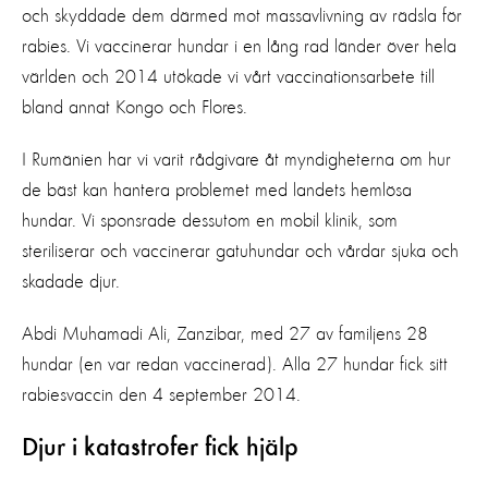
och skyddade dem därmed mot massavlivning av rädsla för
rabies. Vi vaccinerar hundar i en lång rad länder över hela
världen och 2014 utökade vi vårt vaccinationsarbete till
bland annat Kongo och Flores.
I Rumänien har vi varit rådgivare åt myndigheterna om hur
de bäst kan hantera problemet med landets hemlösa
hundar. Vi sponsrade dessutom en mobil klinik, som
steriliserar och vaccinerar gatuhundar och vårdar sjuka och
skadade djur.
Abdi Muhamadi Ali, Zanzibar, med 27 av familjens 28
hundar (en var redan vaccinerad). Alla 27 hundar fick sitt
rabiesvaccin den 4 september 2014.
Djur i katastrofer fick hjälp