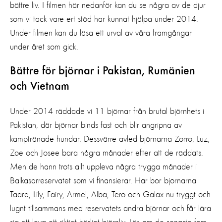
bättre liv. I filmen här nedanför kan du se några av de djur
som vi tack vare ert stöd har kunnat hjälpa under 2014.
Under filmen kan du läsa ett urval av våra framgångar
under året som gick.
Bättre för björnar i Pakistan, Rumänien
och Vietnam
Under 2014 räddade vi 11 björnar från brutal björnhets i
Pakistan, där björnar binds fast och blir angripna av
kamptränade hundar. Dessvärre avled björnarna Zorro, Luz,
Zoe och Josee bara några månader efter att de räddats.
Men de hann trots allt uppleva några trygga månader i
Balkasarreservatet som vi finansierar. Här bor björnarna
Taara, Lily, Fairy, Armel, Alba, Tero och Galax nu tryggt och
lugnt tillsammans med reservatets andra björnar och får lära