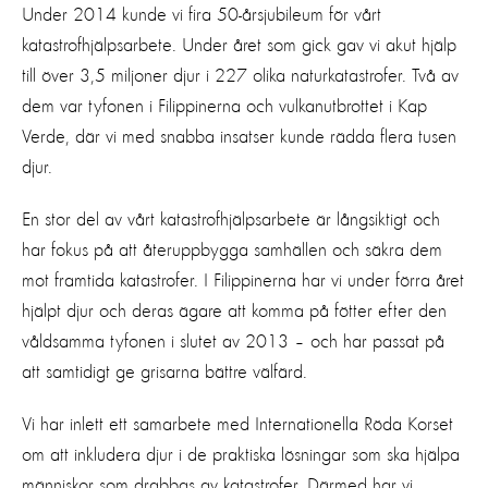
Under 2014 kunde vi fira 50-årsjubileum för vårt
katastrofhjälpsarbete. Under året som gick gav vi akut hjälp
till över 3,5 miljoner djur i 227 olika naturkatastrofer. Två av
dem var tyfonen i Filippinerna och vulkanutbrottet i Kap
Verde, där vi med snabba insatser kunde rädda flera tusen
djur.
En stor del av vårt katastrofhjälpsarbete är långsiktigt och
har fokus på att återuppbygga samhällen och säkra dem
mot framtida katastrofer. I Filippinerna har vi under förra året
hjälpt djur och deras ägare att komma på fötter efter den
våldsamma tyfonen i slutet av 2013 – och har passat på
att samtidigt ge grisarna bättre välfärd.
Vi har inlett ett samarbete med Internationella Röda Korset
om att inkludera djur i de praktiska lösningar som ska hjälpa
människor som drabbas av katastrofer. Därmed har vi