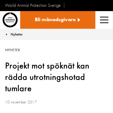
World Animal Protection Sverige
Sverige
Bli månadsgivare
Men
Nyheter
You are here:
NYHETER
Projekt mot spöknät kan
rädda utrotningshotad
tumlare
10 november 2017