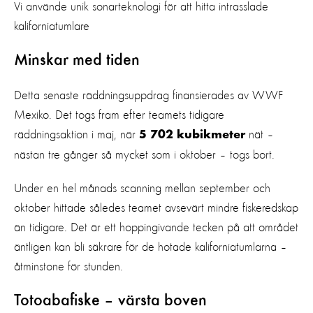
Vi använde unik sonarteknologi för att hitta intrasslade
kaliforniatumlare
Minskar med tiden
Detta senaste räddningsuppdrag finansierades av WWF
Mexiko. Det togs fram efter teamets tidigare
räddningsaktion i maj, när
nät –
5 702 kubikmeter
nästan tre gånger så mycket som i oktober – togs bort.
Under en hel månads scanning mellan september och
oktober hittade således teamet avsevärt mindre fiskeredskap
än tidigare. Det är ett hoppingivande tecken på att området
äntligen kan bli säkrare för de hotade kaliforniatumlarna –
åtminstone för stunden.
Totoabafiske – värsta boven