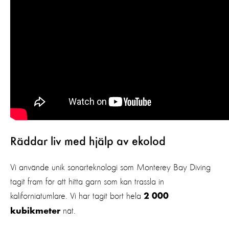
Räddar liv med hjälp av ekolod
Vi använde unik sonarteknologi som Monterey Bay Diving
tagit fram för att hitta garn som kan trassla in
kaliforniatumlare. Vi har tagit bort hela
2 000
nät.
kubikmeter