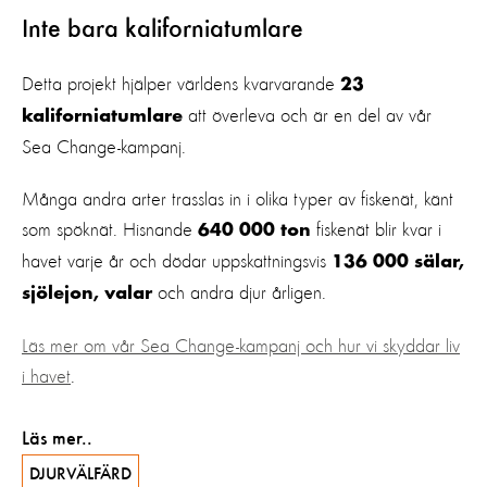
Inte bara kaliforniatumlare
Detta projekt hjälper världens kvarvarande
23
att överleva och är en del av vår
kaliforniatumlare
Sea Change-kampanj.
Många andra arter trasslas in i olika typer av fiskenät, känt
som spöknät. Hisnande
fiskenät blir kvar i
640 000 ton
havet varje år och dödar uppskattningsvis
136 000 sälar,
och andra djur årligen.
sjölejon, valar
Läs mer om vår Sea Change-kampanj och hur vi skyddar liv
i havet
.
Läs mer..
DJURVÄLFÄRD