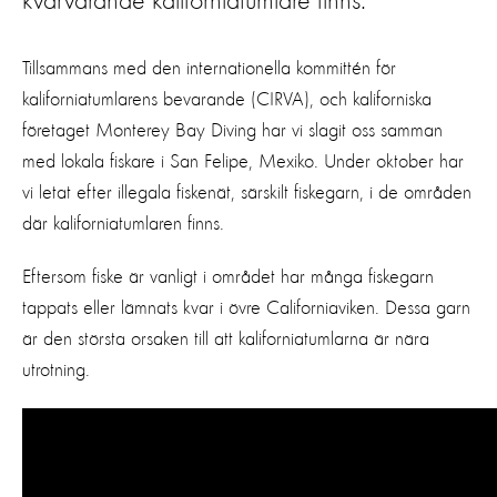
kvarvarande kaliforniatumlare finns.
Tillsammans med den internationella kommittén för
kaliforniatumlarens bevarande (CIRVA), och kaliforniska
företaget Monterey Bay Diving har vi slagit oss samman
med lokala fiskare i San Felipe, Mexiko. Under oktober har
vi letat efter illegala fiskenät, särskilt fiskegarn, i de områden
där kaliforniatumlaren finns.
Eftersom fiske är vanligt i området har många fiskegarn
tappats eller lämnats kvar i övre Californiaviken. Dessa garn
är den största orsaken till att kaliforniatumlarna är nära
utrotning.