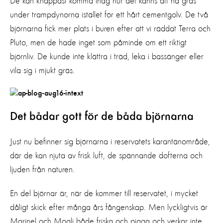
De kan knappast komma ihåg hur det känns att ha gräs
under trampdynorna istället för ett hårt cementgolv. De två
björnarna fick mer plats i buren efter att vi räddat Terra och
Pluto, men de hade inget som påminde om ett riktigt
björnliv. De kunde inte klättra i träd, leka i bassänger eller
vila sig i mjukt gräs.
Det bådar gott för de båda björnarna
Just nu befinner sig björnarna i reservatets karantänområde,
där de kan njuta av frisk luft, de spännande dofterna och
ljuden från naturen.
En del björnar är, när de kommer till reservatet, i mycket
dåligt skick efter många års fångenskap. Men lyckligtvis är
Marinel och Mogli både friska och pigga och verkar inte