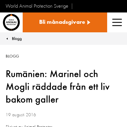
World Animal Protection Sverige
Sverige
Bli månadsgivare
Men
Blogg
You are here:
BLOGG
Rumänien: Marinel och
Mogli räddade från ett liv
bakom galler
19 augusti 2016