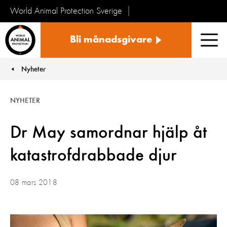
World Animal Protection Sverige
Sverige
Bli månadsgivare
Men
Nyheter
You are here:
NYHETER
Dr May samordnar hjälp åt
katastrofdrabbade djur
08 mars 2018