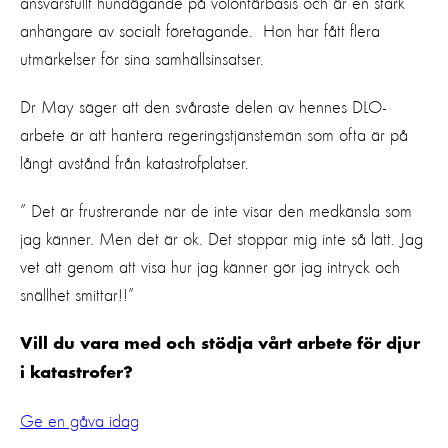
ansvarsfullt hundägande på volontärbasis och är en stark
anhängare av socialt företagande. Hon har fått flera
utmärkelser för sina samhällsinsatser.
Dr May säger att den svåraste delen av hennes DLO-
arbete är att hantera regeringstjänstemän som ofta är på
långt avstånd från katastrofplatser.
” Det är frustrerande när de inte visar den medkänsla som
jag känner. Men det är ok. Det stoppar mig inte så lätt. Jag
vet att genom att visa hur jag känner gör jag intryck och
snällhet smittar!!”
Vill du vara med och stödja vårt arbete för djur
i katastrofer?
Ge en gåva idag