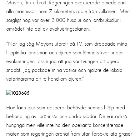
Mayon, fick utbrott
. Regeringen evakuerade omedelbart
alla människor inom 7 kilometers radie från vulkanen. Men
sorgligt nog var över 2 000 husdjur och lantbruksdjur i
området inte del av evakueringsplanen.
“När jag såg Mayons utbrott på TV, som drabbade mina
filippinska landsmän och djuren som lämnats kvar under
evakueringen, visste jag att jag var tvungen att agera
snabbt. Jag packade mina väskor och hjälpte de lokala
veterinärerna att ta hand om djuren.”
Hon fann djur som desperat behövde hennes hjälp med
behandling av brännsår och andra skador. De var också
hungriga men ville inte ha den obekanta koncentrerade
maten som regeringen ordnat fram utan försökte äta gräset