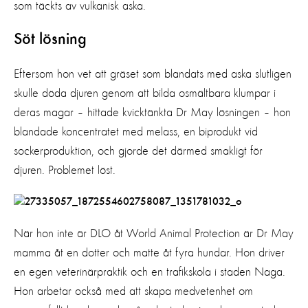
som täckts av vulkanisk aska.
Söt lösning
Eftersom hon vet att gräset som blandats med aska slutligen
skulle döda djuren genom att bilda osmältbara klumpar i
deras magar – hittade kvicktänkta Dr May lösningen – hon
blandade koncentratet med melass, en biprodukt vid
sockerproduktion, och gjorde det därmed smakligt för
djuren. Problemet löst.
När hon inte är DLO åt World Animal Protection är Dr May
mamma åt en dotter och matte åt fyra hundar. Hon driver
en egen veterinärpraktik och en trafikskola i staden Naga.
Hon arbetar också med att skapa medvetenhet om