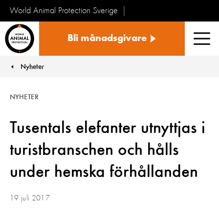
World Animal Protection Sverige
Sverige
Bli månadsgivare
Men
Nyheter
You are here:
NYHETER
Tusentals elefanter utnyttjas i
turistbranschen och hålls
under hemska förhållanden
19 juli 2017