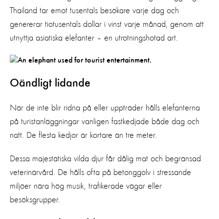
Thailand tar emot tusentals besökare varje dag och
genererar tiotusentals dollar i vinst varje månad, genom att
utnyttja asiatiska elefanter – en utrotningshotad art.
Oändligt lidande
När de inte blir ridna på eller uppträder hålls elefanterna
på turistanläggningar vanligen fastkedjade både dag och
natt. De flesta kedjor är kortare än tre meter.
Dessa majestätiska vilda djur får dålig mat och begränsad
veterinärvård. De hålls ofta på betonggolv i stressande
miljöer nära hög musik, trafikerade vägar eller
besöksgrupper.