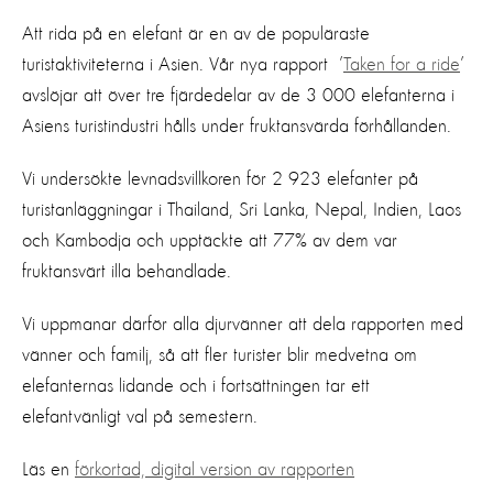
Att rida på en elefant är en av de populäraste
turistaktiviteterna i Asien. Vår nya rapport ’
Taken for a ride
’
avslöjar att över tre fjärdedelar av de 3 000 elefanterna i
Asiens turistindustri hålls under fruktansvärda förhållanden.
Vi undersökte levnadsvillkoren för 2 923 elefanter på
turistanläggningar i Thailand, Sri Lanka, Nepal, Indien, Laos
och Kambodja och upptäckte att 77% av dem var
fruktansvärt illa behandlade.
Vi uppmanar därför alla djurvänner att dela rapporten med
vänner och familj, så att fler turister blir medvetna om
elefanternas lidande och i fortsättningen tar ett
elefantvänligt val på semestern.
Läs en
förkortad, digital version av rapporten