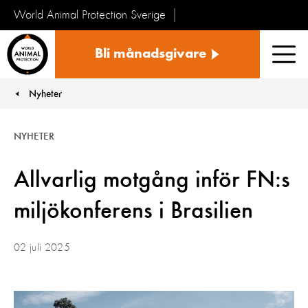
World Animal Protection Sverige
Sverige
Bli månadsgivare
Men
Nyheter
You are here:
NYHETER
Allvarlig motgång inför FN:s
miljökonferens i Brasilien
02 juli 2025