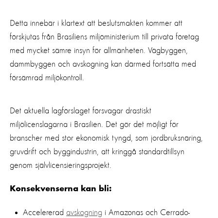
Detta innebär i klartext att beslutsmakten kommer att
förskjutas från Brasiliens miljöministerium till privata företag
med mycket sämre insyn för allmänheten. Vägbyggen,
dammbyggen och avskogning kan därmed fortsätta med
försämrad miljökontroll.
Det aktuella lagförslaget försvagar drastiskt
miljölicenslagarna i Brasilien. Det gör det möjligt för
branscher med stor ekonomisk tyngd, som jordbruksnäring,
gruvdrift och byggindustrin, att kringgå standardtillsyn
genom självlicensieringsprojekt.
Konsekvenserna kan bli:
Accelererad
avskogning
i Amazonas och Cerrado-