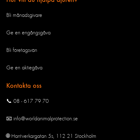
Hur vill du hjälpa djuren?
Bli månadsgivare
Ge en engångsgåva
Bli företagsvän
Ge en aktiegåva
Kontakta oss
📞 08 - 617 79 70
📧 info@worldanimalprotection.se
🌐 Hantverkargatan 5s, 112 21 Stockholm