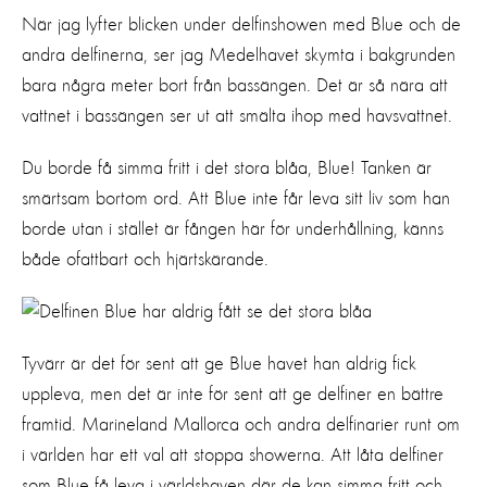
När jag lyfter blicken under delfinshowen med Blue och de
andra delfinerna, ser jag Medelhavet skymta i bakgrunden
bara några meter bort från bassängen. Det är så nära att
vattnet i bassängen ser ut att smälta ihop med havsvattnet.
Du borde få simma fritt i det stora blåa, Blue! Tanken är
smärtsam bortom ord. Att Blue inte får leva sitt liv som han
borde utan i stället är fången här för underhållning, känns
både ofattbart och hjärtskärande.
Tyvärr är det för sent att ge Blue havet han aldrig fick
uppleva, men det är inte för sent att ge delfiner en bättre
framtid. Marineland Mallorca och andra delfinarier runt om
i världen har ett val att stoppa showerna. Att låta delfiner
som Blue få leva i världshaven där de kan simma fritt och