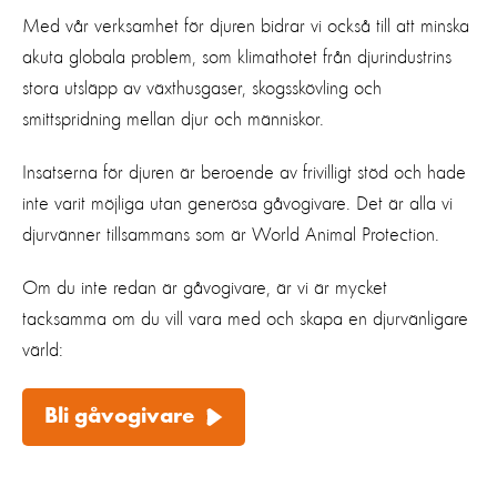
Med vår verksamhet för djuren bidrar vi också till att minska
akuta globala problem, som klimathotet från djurindustrins
stora utsläpp av växthusgaser, skogsskövling och
smittspridning mellan djur och människor.
Insatserna för djuren är beroende av frivilligt stöd och hade
inte varit möjliga utan generösa gåvogivare. Det är alla vi
djurvänner tillsammans som är World Animal Protection.
Om du inte redan är gåvogivare, är vi är mycket
tacksamma om du vill vara med och skapa en djurvänligare
värld:
Bli gåvogivare