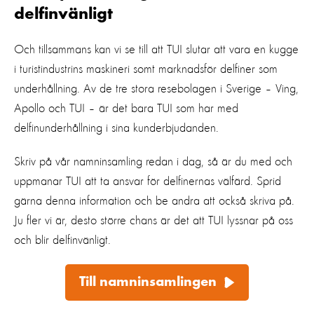
delfinvänligt
Och tillsammans kan vi se till att TUI slutar att vara en kugge
i turistindustrins maskineri somt marknadsför delfiner som
underhållning. Av de tre stora resebolagen i Sverige – Ving,
Apollo och TUI – är det bara TUI som har med
delfinunderhållning i sina kunderbjudanden.
Skriv på vår namninsamling redan i dag, så är du med och
uppmanar TUI att ta ansvar för delfinernas välfärd. Sprid
gärna denna information och be andra att också skriva på.
Ju fler vi är, desto större chans är det att TUI lyssnar på oss
och blir delfinvänligt.
Till namninsamlingen