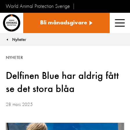
World Animal Protection Sverige
Sverige
Bli månadsgivare
Men
Nyheter
You are here:
NYHETER
Delfinen Blue har aldrig fått
se det stora blåa
28 mars 2025