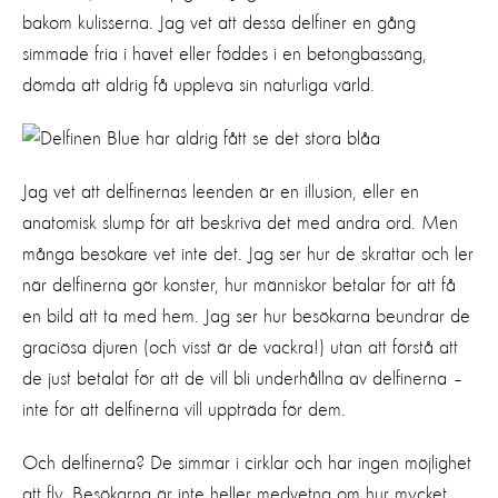
bakom kulisserna. Jag vet att dessa delfiner en gång
simmade fria i havet eller föddes i en betongbassäng,
dömda att aldrig få uppleva sin naturliga värld.
Jag vet att delfinernas leenden är en illusion, eller en
anatomisk slump för att beskriva det med andra ord. Men
många besökare vet inte det. Jag ser hur de skrattar och ler
när delfinerna gör konster, hur människor betalar för att få
en bild att ta med hem. Jag ser hur besökarna beundrar de
graciösa djuren (och visst är de vackra!) utan att förstå att
de just betalat för att de vill bli underhållna av delfinerna –
inte för att delfinerna vill uppträda för dem.
Och delfinerna? De simmar i cirklar och har ingen möjlighet
att fly. Besökarna är inte heller medvetna om hur mycket