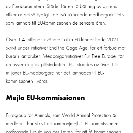
av Eurobarometern. Stödet för en förbättring av djurens
villkor är också tydligt i de två så kallade medborgarinitiativ
som lämnats till EU-kommissionen de senaste åren.
Över 1,4 miljoner invånare i olika EU-länder hade 2021
skrivit under initiativet End the Cage Age, för ett förbud mot
burar i lantbruket. Medborgarinitiativet Fur Free Europe, för
en avveckling av pälsindustrin i EU, stöddes av över 1,5
miljoner EU-medborgare när det lämnades till EU-
kommissionen i våras.
Mejla EU-kommissionen
Eurogroup for Animals, som World Animal Protection är
medlem i, har skrivit ett kampanjmejl till EU-kommissionens
ordförande Ursula von der Leyen, för att få kommissionen