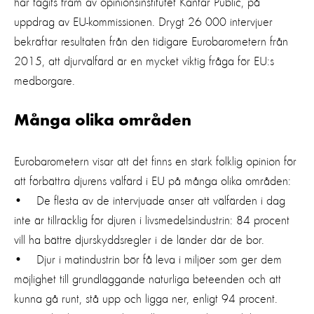
har tagits fram av opinionsinstitutet Kantar Public, på
uppdrag av EU-kommissionen. Drygt 26 000 intervjuer
bekräftar resultaten från den tidigare Eurobarometern från
2015, att djurvälfärd är en mycket viktig fråga för EU:s
medborgare.
Många olika områden
Eurobarometern visar att det finns en stark folklig opinion för
att förbättra djurens välfärd i EU på många olika områden:
• De flesta av de intervjuade anser att välfärden i dag
inte är tillräcklig för djuren i livsmedelsindustrin: 84 procent
vill ha bättre djurskyddsregler i de länder där de bor.
• Djur i matindustrin bör få leva i miljöer som ger dem
möjlighet till grundläggande naturliga beteenden och att
kunna gå runt, stå upp och ligga ner, enligt 94 procent.