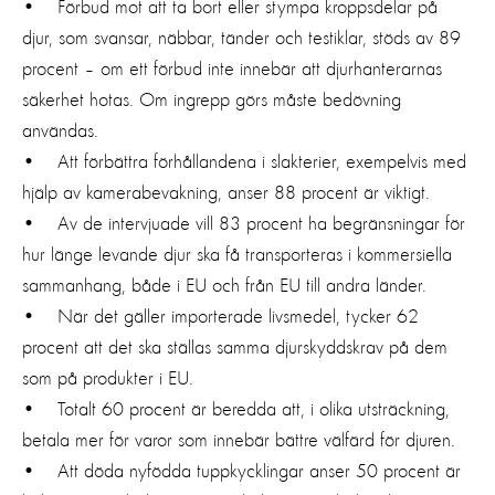
• Förbud mot att ta bort eller stympa kroppsdelar på
djur, som svansar, näbbar, tänder och testiklar, stöds av 89
procent – om ett förbud inte innebär att djurhanterarnas
säkerhet hotas. Om ingrepp görs måste bedövning
användas.
• Att förbättra förhållandena i slakterier, exempelvis med
hjälp av kamerabevakning, anser 88 procent är viktigt.
• Av de intervjuade vill 83 procent ha begränsningar för
hur länge levande djur ska få transporteras i kommersiella
sammanhang, både i EU och från EU till andra länder.
• När det gäller importerade livsmedel, tycker 62
procent att det ska ställas samma djurskyddskrav på dem
som på produkter i EU.
• Totalt 60 procent är beredda att, i olika utsträckning,
betala mer för varor som innebär bättre välfärd för djuren.
• Att döda nyfödda tuppkycklingar anser 50 procent är