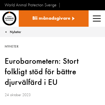
World Animal Protection Sverige
Sverige
Bli månadsgivare
Men
Nyheter
You are here:
NYHETER
Eurobarometern: Stort
folkligt stöd för bättre
djurvälfärd i EU
24 oktober 2023