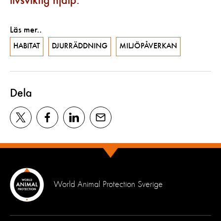
livsviktig hjälp.
Läs mer..
HABITAT
DJURRÄDDNING
MILJÖPÅVERKAN
Dela
World Animal Protection Sverige