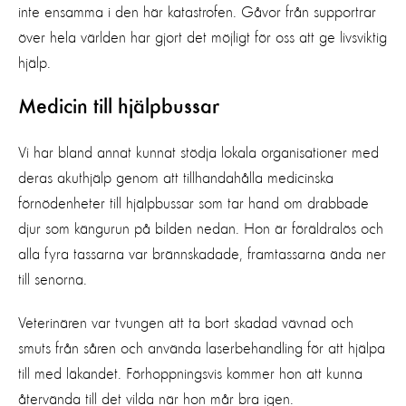
inte ensamma i den här katastrofen. Gåvor från supportrar
över hela världen har gjort det möjligt för oss att ge livsviktig
hjälp.
Medicin till hjälpbussar
Vi har bland annat kunnat stödja lokala organisationer med
deras akuthjälp genom att tillhandahålla medicinska
förnödenheter till hjälpbussar som tar hand om drabbade
djur som kängurun på bilden nedan. Hon är föräldralös och
alla fyra tassarna var brännskadade, framtassarna ända ner
till senorna.
Veterinären var tvungen att ta bort skadad vävnad och
smuts från såren och använda laserbehandling för att hjälpa
till med läkandet. Förhoppningsvis kommer hon att kunna
återvända till det vilda när hon mår bra igen.