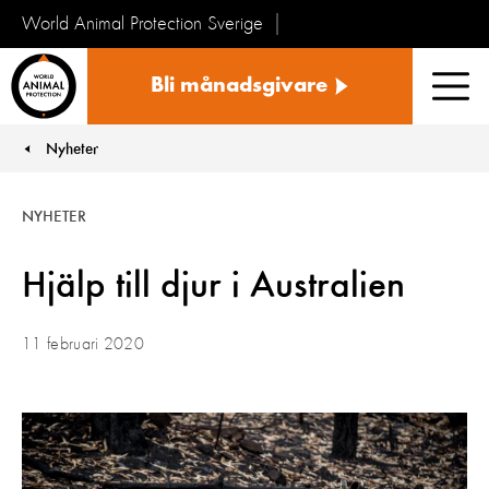
World Animal Protection Sverige
Sverige
Bli månadsgivare
Men
Nyheter
You are here:
NYHETER
Hjälp till djur i Australien
11 februari 2020