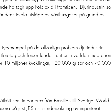
nde ha tagit upp koldioxid i framtiden.
Djurindustrin s
världens totala utsläpp av växthusgaser på grund av
tt typexempel på de allvarliga problem djurindustrin
öttföretag och förser länder runt om i världen med eno
ver 10 miljoner kycklingar, 120 000 grisar och 70 000
tkött som importeras från Brasilien till Sverige. World
kusera på just JBS i sin undersökning av importerat