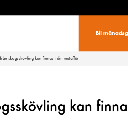
Bli månadsg
 från skogsskövling kan finnas i din mataffär
ogsskövling kan finna