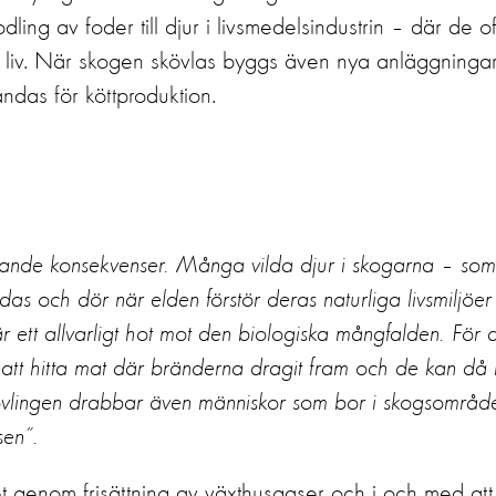
ling av foder till djur i livsmedelsindustrin – där de o
a liv. När skogen skövlas byggs även nya anläggninga
ndas för köttproduktion.
ödande konsekvenser. Många vilda djur i skogarna – som
as och dör när elden förstör deras naturliga livsmiljöer
r ett allvarligt hot mot den biologiska mångfalden. För 
t att hitta mat där bränderna dragit fram och de kan då 
 Skövlingen drabbar även människor som bor i skogsområ
sen”.
t genom frisättning av växthusgaser och i och med att