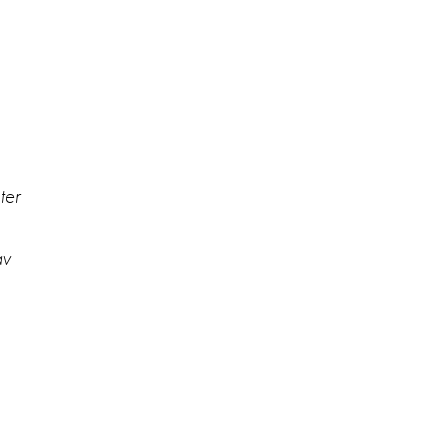
ter
av