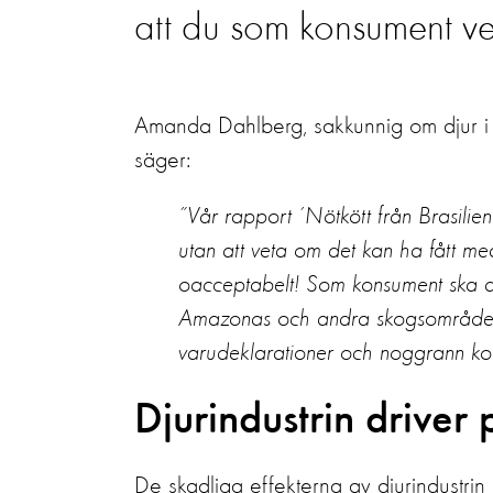
att du som konsument ve
Amanda Dahlberg, sakkunnig om djur i l
säger:
”Vår rapport ’Nötkött från Brasili
utan att veta om det kan ha fått med 
oacceptabelt! Som konsument ska du 
Amazonas och andra skogsområden 
varudeklarationer och noggrann kontr
Djurindustrin driver
De skadliga effekterna av djurindustrin