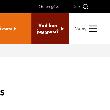
Ge en gåva
Sök
Vad kan
Meny
ivare
jag göra?
s