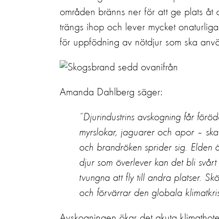
områden bränns ner för att ge plats åt od
trängs ihop och lever mycket onaturlig
för uppfödning av nötdjur som ska anvä
Amanda Dahlberg säger:
”Djurindustrins avskogning får för
myrslokar, jaguarer och apor – skad
och brandröken sprider sig. Elden ä
djur som överlever kan det bli svår
tvungna att fly till andra platser.
och förvärrar den globala klimatkri
Avskogningen ökar det akuta klimathote