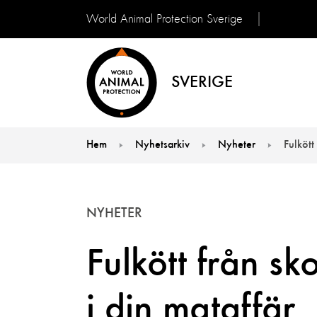
World Animal Protection Sverige
SVERIGE
Hem
Nyhetsarkiv
Nyheter
Fulkött
You are here:
NYHETER
Fulkött från sk
i din mataffär