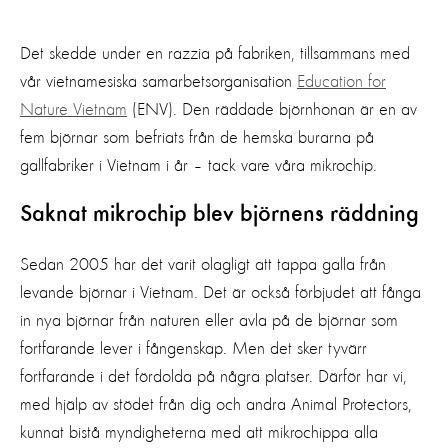
Det skedde under en razzia på fabriken, tillsammans med
vår vietnamesiska samarbetsorganisation
Education for
Nature Vietnam
(ENV). Den räddade björnhonan är en av
fem björnar som befriats från de hemska burarna på
gallfabriker i Vietnam i år – tack vare våra mikrochip.
Saknat mikrochip blev björnens räddning
Sedan 2005 har det varit olagligt att tappa galla från
levande björnar i Vietnam. Det är också förbjudet att fånga
in nya björnar från naturen eller avla på de björnar som
fortfarande lever i fångenskap. Men det sker tyvärr
fortfarande i det fördolda på några platser. Därför har vi,
med hjälp av stödet från dig och andra Animal Protectors,
kunnat bistå myndigheterna med att mikrochippa alla