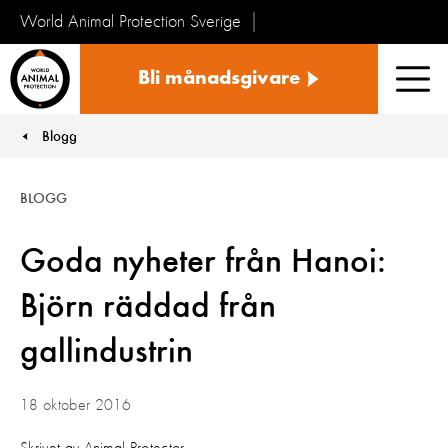
World Animal Protection Sverige
Sverige
Bli månadsgivare
Men
Blogg
You are here:
BLOGG
Goda nyheter från Hanoi:
Björn räddad från
gallindustrin
18 oktober 2016