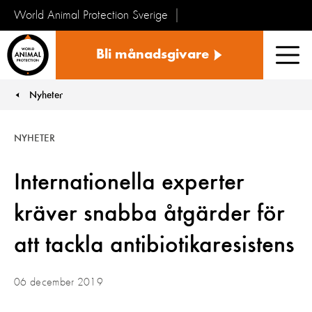
World Animal Protection Sverige
Sverige
Bli månadsgivare
Men
Nyheter
You are here:
NYHETER
Internationella experter
kräver snabba åtgärder för
att tackla antibiotikaresistens
06 december 2019