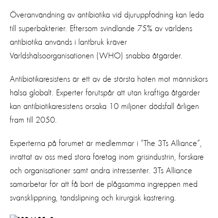
Överanvändning av antibiotika vid djuruppfödning kan leda
till superbakterier. Eftersom svindlande 75% av världens
antibiotika används i lantbruk kräver
Världshälsoorganisationen (WHO) snabba åtgärder.
Antibiotikaresistens är ett av de största hoten mot människors
hälsa globalt. Experter förutspår att utan kraftiga åtgärder
kan antibiotikaresistens orsaka 10 miljoner dödsfall årligen
fram till 2050.
Experterna på forumet är medlemmar i “The 3Ts Alliance”,
inrättat av oss med stora företag inom grisindustrin, forskare
och organisationer samt andra intressenter. 3Ts Alliance
samarbetar för att få bort de plågsamma ingreppen med
svansklippning, tandslipning och kirurgisk kastrering.