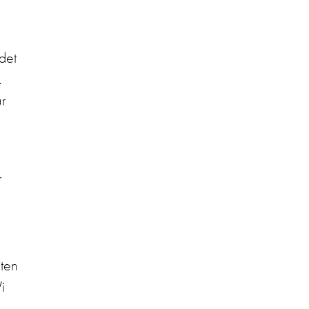
det
.
ur
r
tten
i