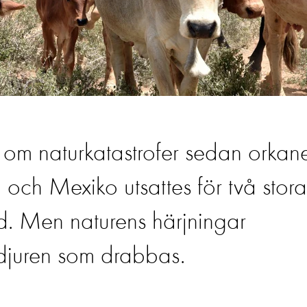
t om naturkatastrofer sedan orkan
och Mexiko utsattes för två stora
id. Men naturens härjningar
r djuren som drabbas.