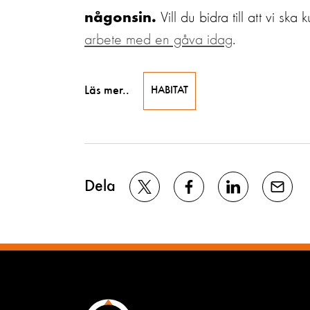
Vill du bidra till att vi s
någonsin.
arbete med en gåva idag
.
Läs mer..
HABITAT
Dela