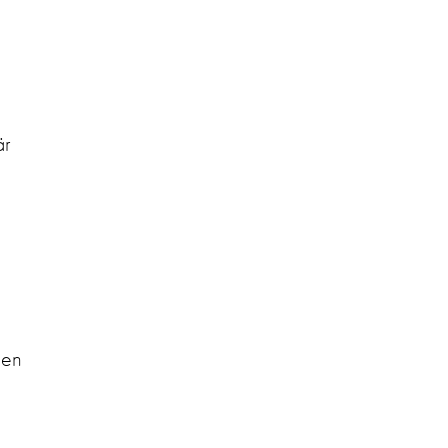
är
gen