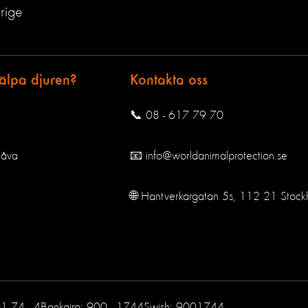
rige
jälpa djuren?
Kontakta oss
📞 08 - 617 79 70
gåva
📧 info@worldanimalprotection.se
🌐 Hantverkargatan 5s, 112 21 Stock
01 74 - 4
Bankgiro: 900 - 1744
Swish: 9001744