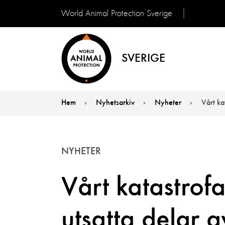
World Animal Protection Sverige
SVERIGE
Hem
Nyhetsarkiv
Nyheter
Vårt ka
You are here:
NYHETER
Vårt katastrofa
utsatta delar a