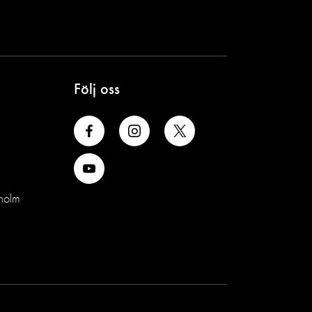
Följ oss
holm