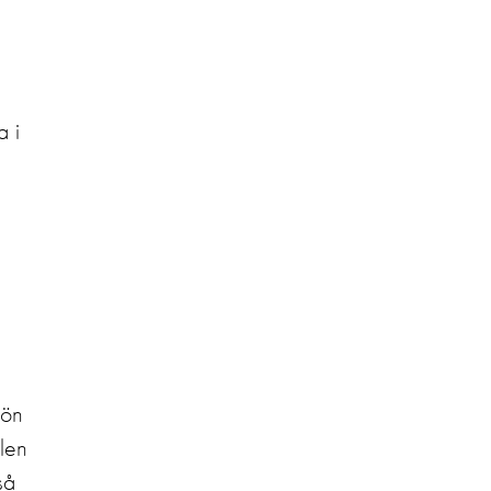
a i
 ön
elen
så