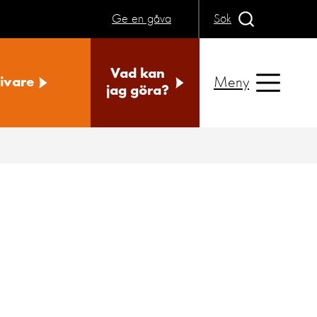
Ge en gåva
Sök
Vad kan
Meny
ivare
jag göra?