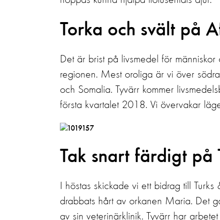
hoppas kunna hjälpa tiotusentals djur.
Torka och svält på A
Det är brist på livsmedel för människor 
regionen. Mest oroliga är vi över södr
och Somalia. Tyvärr kommer livsmedelsbri
första kvartalet 2018. Vi övervakar läge
Tak snart färdigt på
I höstas skickade vi ett bidrag till Tu
drabbats hårt av orkanen Maria. Det gav
av sin veterinärklinik. Tyvärr har arbetet