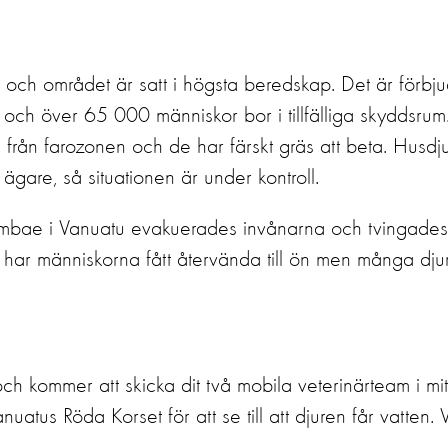
v och området är satt i högsta beredskap. Det är förbju
rn och över 65 000 människor bor i tillfälliga skyddsrum
 från farozonen och de har färskt gräs att beta. Husdj
gare, så situationen är under kontroll.
ön Ambae i Vanuatu evakuerades invånarna och tvingades
 har människorna fått återvända till ön men många dju
h kommer att skicka dit två mobila veterinärteam i mi
atus Röda Korset för att se till att djuren får vatten. V