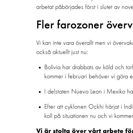
arbetat påbörjades först i slutet av nov
Fler farozoner över
Vi kan inte vara överallt men vi överva
också aktuellt just nu:
Bolivia har drabbats av köld och to
kommer i februari behöver vi göra en
I delstaten Nuevo Leon i Mexiko har u
Efter att cyklonen Ockhi härjat i In
koll på situationen nu och vi kommer 
Vi är stolta över vårt arbete f