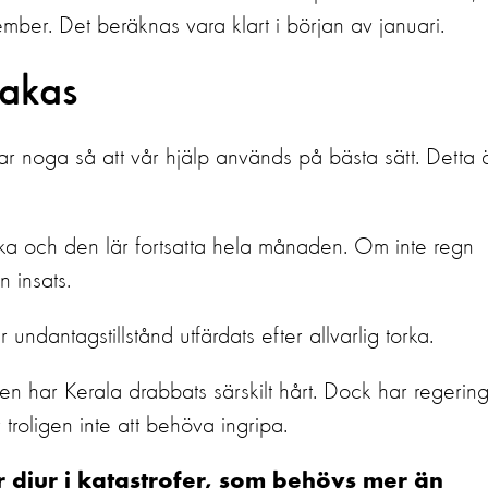
ember. Det beräknas vara klart i början av januari.
vakas
kar noga så att vår hjälp används på bästa sätt. Detta 
rka och den lär fortsatta hela månaden. Om inte regn
 insats.
ndantagstillstånd utfärdats efter allvarlig torka.
dien har Kerala drabbats särskilt hårt. Dock har regerin
troligen inte att behöva ingripa.
ör djur i katastrofer, som behövs mer än