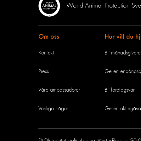
World Animal Protection Sve
Om oss
Hur vill du h
Kontakt
Bli månadsgivare
Press
Ge en engångs
Våra ambassadörer
Bli företagsvän
Vanliga frågor
Ge en aktiegåva
FAQ
Integritetspolicy
Lediga tjänster
Plusgiro: 90 