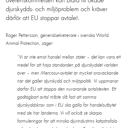
överenskommelsen kan bidra till ökade
djurskydds- och miljöproblem och kräver
därför att EU stoppar avtalet.
Roger Pettersson, generalsekreterare i
svenska
World
Animal
Protection
, säger:
”
Vi är inte emot handel mellan stater
–
det kan vara ett
medel för att höja standarden på djurskyddet världen
över
– m
en
Mercosur
-avtalet
är mycket oroväckande
när det gäller djurskydd och miljöpolitik.
Vi
uppmanar
därför
EU att
stoppa
de
n
nuvarande
avtal
stexten
.
Ett
godtagbart
avtal
måste
slå fast
a
t
t samma
djurskyddskrav som i EU
ska gälla
för
hand
els
utbytet
med
d
e här länderna
.
Vi vill också se
skarpa
formuleringar för att
minska
djurindustrin
s
katastrofala