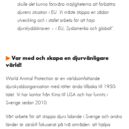
skulle det
kunna
försvåra möjligheterna att förbättra
djurens situation i EU.
Vi måste stoppa en sådan
utveckling och i stället
arbeta för att höja
djurskyddskraven
–
i EU
,
Sydamerika
och globalt
”
.
▶
Var med och skapa en djurvänligare
värld!
World Animal
Protection
är en världsomfattande
djurskyddsorganisation med rötter ända tillbaka till 1950-
talet. Vi har kontor från Kina till USA och har
funnits i
Sverige sedan 2010.
Vårt arbete för att stoppa djurs lidande i Sverige och andra
länder är särskilt fokuserat på två områden: att hjälpa