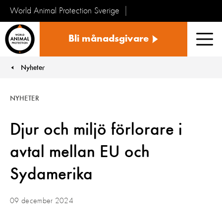
World Animal Protection Sverige
Sverige
Bli månadsgivare
Men
Nyheter
You are here:
NYHETER
Djur och miljö förlorare i
avtal mellan EU och
Sydamerika
09 december 2024