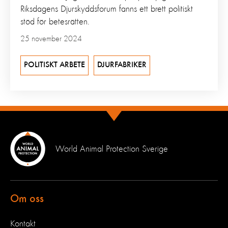
Riksdagens Djurskyddsforum fanns ett brett politiskt
stöd för betesrätten.
25 november 2024
POLITISKT ARBETE
DJURFABRIKER
World Animal Protection Sverige
Om oss
Kontakt