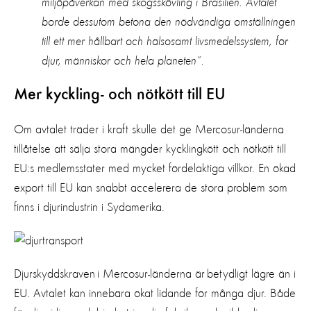
miljöpåverkan
med skogs
skövling
i
Brasilien
. Avtalet
borde dessutom
betona
den
nödvändiga omställningen
till ett mer hållbart och hälsosamt livsmedelssystem
, för
djur, människor och hela planeten
”
.
Mer
kyckling- och nötkött till EU
Om
avtalet
träder i kraft
skulle det
ge
Mercosur
-länderna
tillåtelse att
sälja
stora mängder
kycklingkött och nötkött till
EU
:s medlemsstater
med mycket
fördelaktiga villkor
.
En ökad
export
till EU
kan
snabbt accelerera
de stora problem
som
finns
i djurindustrin
i
Sydamerika
.
Djurskyddskraven
i
Mercosur
-länderna
är betydligt lägre än i
EU
.
Avtalet kan
innebära
ökat lidande för
många
djur
. Både