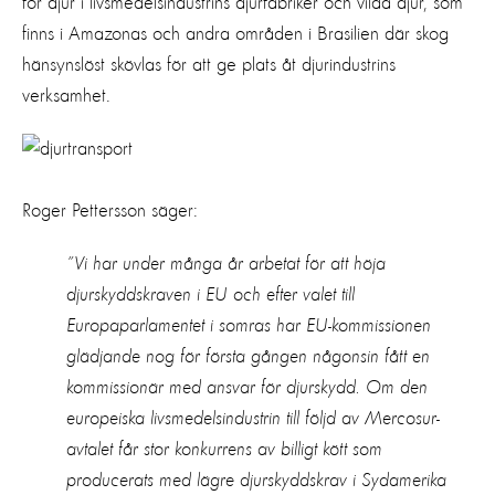
för djur
i
livsmedelsindustrins
djurfabriker och vilda djur
,
som
finns
i
Amazonas och andra områden i Brasilien
där skog
hänsynslöst skövlas
för att ge plats åt djurindustrins
verksamhet
.
Roger Pettersson säger:
”
Vi har under många år arbetat för att höja
djurskyddskraven i EU och
efter valet till
Europaparlamentet i somr
as
har EU-kommissionen
glädjande nog
för första gången någonsin fått en
kommissionär m
e
d ansvar för djurskydd. O
m den
europeiska
livsmedelsindustrin
till följd av
Mercosur
-
avtalet
får
stor
konkurrens
av
billigt
kött som
producerats med lägre djurskyddskrav
i Sydamerika