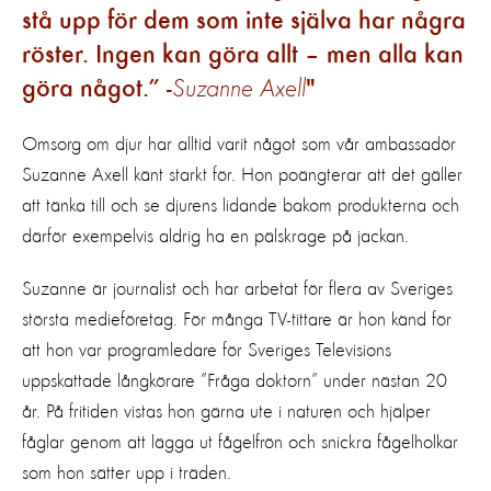
stå upp för dem som inte själva har några
röster. Ingen kan göra allt – men alla kan
göra något.” -
Suzanne Axell
Omsorg om djur har alltid varit något som vår ambassadör
Suzanne Axell känt starkt för. Hon poängterar att det gäller
att tänka till och se djurens lidande bakom produkterna och
därför exempelvis aldrig ha en pälskrage på jackan.
Suzanne är journalist och har arbetat för flera av Sveriges
största medieföretag. För många TV-tittare är hon känd för
att hon var programledare för Sveriges Televisions
uppskattade långkörare ”Fråga doktorn” under nästan 20
år. På fritiden vistas hon gärna ute i naturen och hjälper
fåglar genom att lägga ut fågelfrön och snickra fågelholkar
som hon sätter upp i träden.