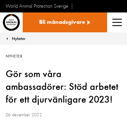
World Animal Protection Sverige
Sverige
Bli månadsgivare
Men
Nyheter
You are here:
NYHETER
Gör som våra
ambassadörer: Stöd arbetet
för ett djurvänligare 2023!
06 december 2022