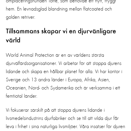
omplaceringshunden Totte, som behövde ett nytt, tryggt
hem. En levnadsglad blandning mellan flatcoated och
golden retriver.
Tillsammans skapar vi en djurvänligare
värld
World Animal Protection är en av världens största
djurvälfärdsorganisationer. Vi arbetar för att stoppa djurens
lidande och skapa en hållbar planet för alla. Vi har kontor i
Sverige och 13 andra länder i Europa, Afrika, Asien,
Oceanien, Nord- och Sydamerika och är verksamma i ett
femtiotal länder.
Vi fokuserar särskilt på att stoppa djurens lidande i
livsmedelsindustrins djurfabriker och se till att vilda djur får
leva i frihet i sina naturliga livsmiljöer. Våra insatser för djuren