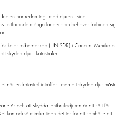
Indien har redan tagit med djuren i sina
nns fortfarande många länder som behöver förbinda si
ar.
ns för katastrofberedskap (UNISDR) i Cancun, Mexiko 
t skydda djur i katastrofer.
tet när en katastrof inträffar - men att skydda djur måst
varje år och att skydda lantbruksdjuren är ett sätt för
Det kan också minska tiden det tar för ett samhälle att