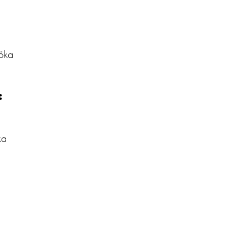
 öka
:
ka