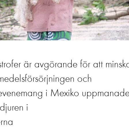
strofer är avgörande för att minsk
smedelsförsörjningen och
FN-evenemang i Mexiko uppmanad
djuren i
erna