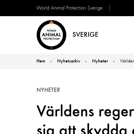
World Animal Protection Sverige
SVERIGE
Hem
Nyhetsarkiv
Nyheter
Världen
You are here:
NYHETER
Världens reger
sig att skydda 