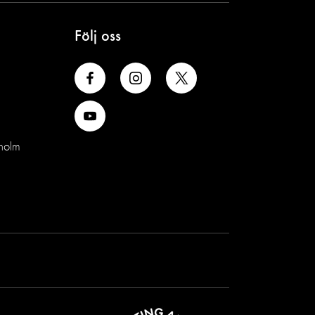
Följ oss
holm