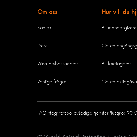
Om oss
Hur vill du h
Kontakt
Bli månadsgivare
Press
Ge en engångs
Våra ambassadörer
Bli företagsvän
Vanliga frågor
Ge en aktiegåva
FAQ
Integritetspolicy
Lediga tjänster
Plusgiro: 90 