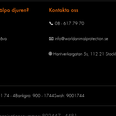
jälpa djuren?
Kontakta oss
📞 08 - 617 79 70
gåva
📧 info@worldanimalprotection.se
🌐 Hantverkargatan 5s, 112 21 Stock
01 74 - 4
Bankgiro: 900 - 1744
Swish: 9001744