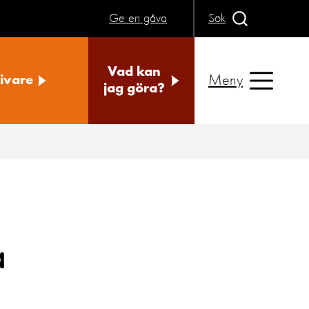
Ge en gåva
Sök
Vad kan
Meny
ivare
jag göra?
a