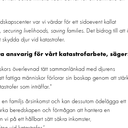
kapscenter var vi värdar för ett sidoevent kallat
, securing livelihoods, saving families
. Det bidrog till att
tt skydda djur vid katastrofer.
 ansvarig för vårt katastrofarbete, säger
nniskors överlevnad tätt sammanlänkad med djurens
tt fattiga människor förlorar sin boskap genom att stär
trofer som inträffar."
öra en familjs årsinkomst och kan dessutom ödelägga ett
stärka beredskapen och förmågan att hantera en
 vi på ett hållbart sätt säkra inkomster,