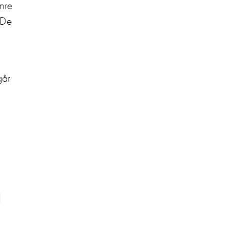
nre
 De
går
d