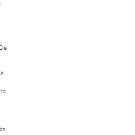
e
a
 De
ar
 ta
ste