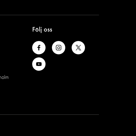
Följ oss
holm