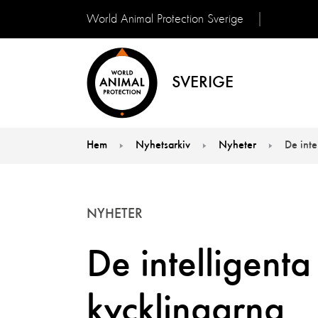
World Animal Protection Sverige
SVERIGE
Hem
Nyhetsarkiv
Nyheter
De inte
You are here:
NYHETER
De intelligenta
kycklingarna