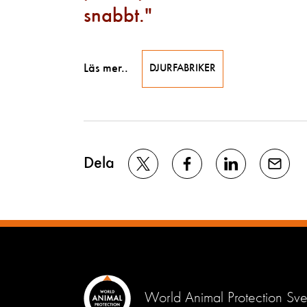
snabbt.
Läs mer..
DJURFABRIKER
Dela
World Animal Protection Sve