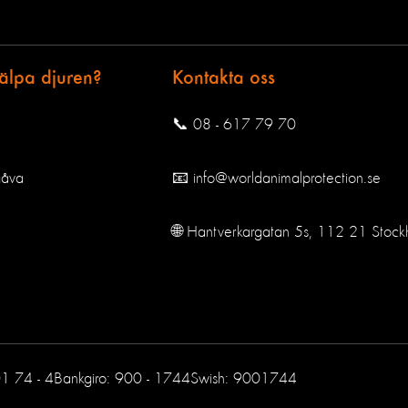
jälpa djuren?
Kontakta oss
📞 08 - 617 79 70
gåva
📧 info@worldanimalprotection.se
🌐 Hantverkargatan 5s, 112 21 Stock
01 74 - 4
Bankgiro: 900 - 1744
Swish: 9001744