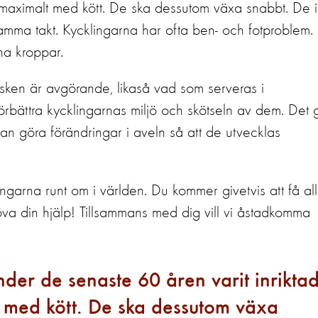
a maximalt med kött. De ska dessutom växa snabbt. De i
samma takt. Kycklingarna har ofta ben- och fotproblem.
ina kroppar.
isken är avgörande, likaså vad som serveras i
örbättra kycklingarnas miljö och skötseln av dem. Det 
kan göra förändringar i aveln så att de utvecklas
lingarna runt om i världen. Du kommer givetvis att få all
va din hjälp! Tillsammans med dig vill vi åstadkomma
nder de senaste 60 åren varit inrikta
 med kött. De ska dessutom växa