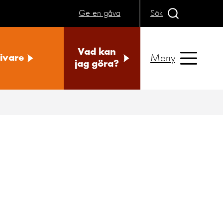
Ge en gåva
Sök
Vad kan
Meny
ivare
jag göra?