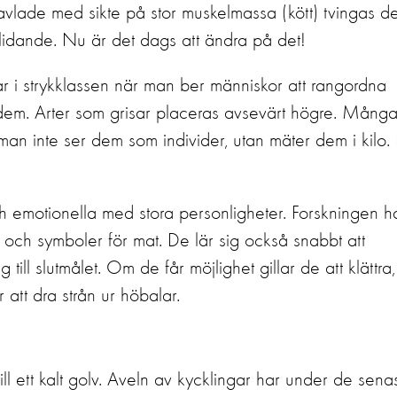
avlade med sikte på stor muskelmassa (kött) tvingas d
för lidande. Nu är det dags att ändra på det!
ar i strykklassen när man ber människor att rangordna
 dem. Arter som grisar placeras avsevärt högre. Mång
man inte ser dem som individer, utan mäter dem i kilo.
h emotionella med stora personligheter. Forskningen h
er och symboler för mat. De lär sig också snabbt att
till slutmålet. Om de får möjlighet gillar de att klättra,
 att dra strån ur höbalar.
till ett kalt golv. Aveln av kycklingar har under de sena