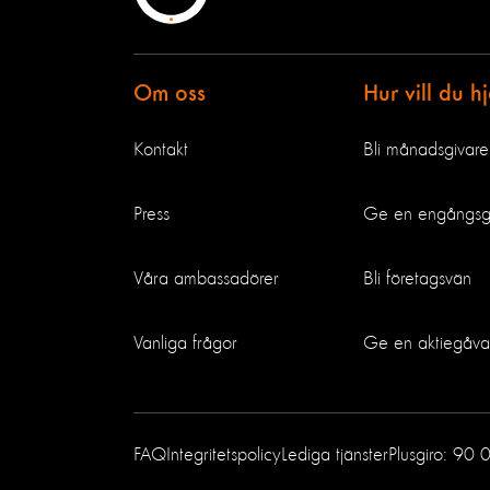
Om oss
Hur vill du h
Kontakt
Bli månadsgivare
Press
Ge en engångs
Våra ambassadörer
Bli företagsvän
Vanliga frågor
Ge en aktiegåva
FAQ
Integritetspolicy
Lediga tjänster
Plusgiro: 90 