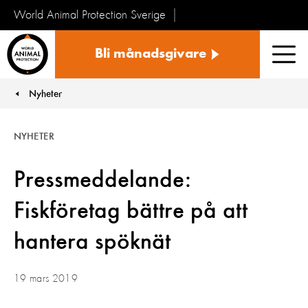
World Animal Protection Sverige
Sverige
Bli månadsgivare
Men
Nyheter
You are here:
NYHETER
Pressmeddelande:
Fiskföretag bättre på att
hantera spöknät
19 mars 2019