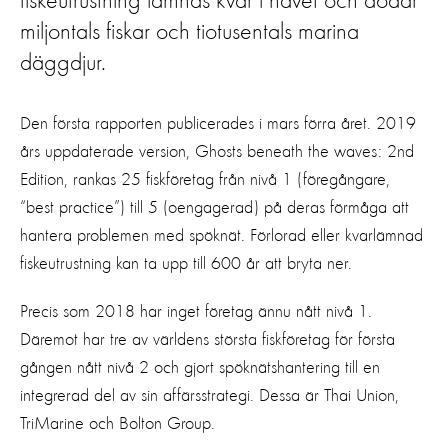
fiskeutrustning lämnas kvar i havet och dödar
miljontals fiskar och tiotusentals marina
däggdjur.
Den första rapporten publicerades i mars förra året. 2019
års uppdaterade version, Ghosts beneath the waves: 2nd
Edition, rankas 25 fiskföretag från nivå 1 (föregångare,
“best practice”) till 5 (oengagerad) på deras förmåga att
hantera problemen med spöknät. Förlorad eller kvarlämnad
fiskeutrustning kan ta upp till 600 år att bryta ner.
Precis som 2018 har inget företag ännu nått nivå 1.
Däremot har tre av världens största fiskföretag för första
gången nått nivå 2 och gjort spöknätshantering till en
integrerad del av sin affärsstrategi. Dessa är Thai Union,
TriMarine och Bolton Group.