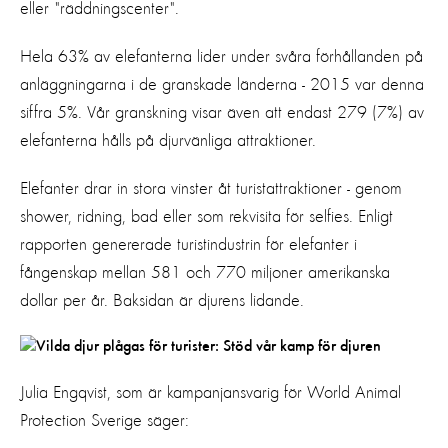
eller "räddningscenter".
Hela 63% av elefanterna lider under svåra förhållanden på
anläggningarna i de granskade länderna - 2015 var denna
siffra 5%. Vår granskning visar även att endast 279 (7%) av
elefanterna hålls på djurvänliga attraktioner.
Elefanter drar in stora vinster åt turistattraktioner - genom
shower, ridning, bad eller som rekvisita för selfies. Enligt
rapporten genererade turistindustrin för elefanter i
fångenskap mellan 581 och 770 miljoner amerikanska
dollar per år. Baksidan är djurens lidande.
Julia Engqvist, som är kampanjansvarig för World Animal
Protection Sverige säger: