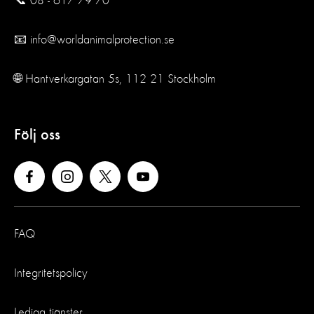
📞 08 - 617 79 70
📧 info@worldanimalprotection.se
🌐 Hantverkargatan 5s, 112 21 Stockholm
Följ oss
FAQ
Integritetspolicy
Lediga tjänster