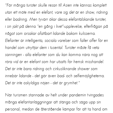
"För många turister skulle resan till Asien inte kännas komplett
utan ett möte med en elefant, vare sig det är en show, ridning
eller badning. Men tyvärr ökar dessa elefantälskande turister,
i sin jakt på denna "en gång i livet"-upplevelse, efterfrågan på
något som orsakar ofattbart lidande bakom kulisserna.
Elefanter är intelligenta, sociala varelser som faller offer för en
handel som utnyttjar dem i tusental. Turister måste få veta
sanningen - alla elefanter som du kan komma nära nog att
röra vid är en elefant som har utsatts för hemsk misshandel.
Det är inte bara ridning och cirkusliknande shower som
innebär lidande - det gör även bad- och selfiemöjligheterna.
Det är inte oskyldiga nöjen - det är grymhet."
När turismen stannade av helt under pandemin tvingades
många elefantanläggningar att stänga och säga upp sin
personal, medan de återstående kämpar för att ta hand om