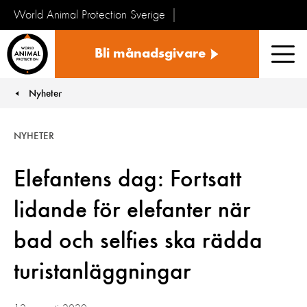
World Animal Protection Sverige
Sverige
Bli månadsgivare
Men
Nyheter
You are here:
NYHETER
Elefantens dag: Fortsatt
lidande för elefanter när
bad och selfies ska rädda
turistanläggningar