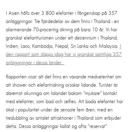
I Asien hålls över 3 800 elefanter i fångenskap på 357
anläggningar. Tre fjärdedelar av dem finns i Thailand - en
alarmerande 70-procentig ökning på bara 10 år. Vi har
granskat elefantturismen under ett decennium i Thailand,
Indien, Laos, Kambodja, Nepal, Sri Lanka och Malaysia.
I
den rapport som släpps idag har vi granskat samtliga 357
anläggningar i dessa länder.
Rapporten visar att det finns en växande medvetenhet om
att shower och elefantridning orsakar lidande. Turister är
däremot okunniga om lidandet bakom "mjukare" kontakt
med elefanter, som bad och selfies. Att bada elefanter har
ökat i popularitet under de senaste fem åren, med en
tredubbling av antalet attraktioner i Thailand som erbjuder
detta. Dessa anläggningar kallat sig ofta "reservat"