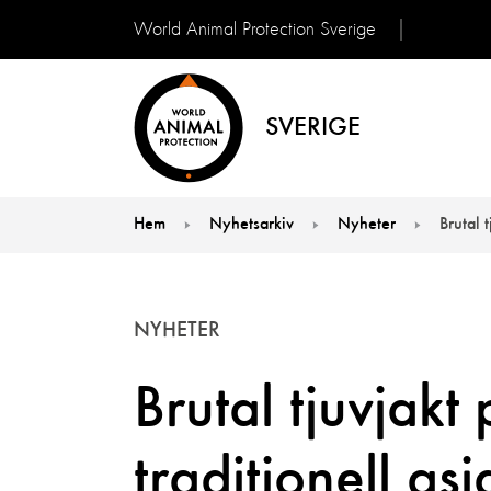
World Animal Protection Sverige
SVERIGE
Hem
Nyhetsarkiv
Nyheter
Brutal 
You are here:
NYHETER
Brutal tjuvjakt
traditionell as