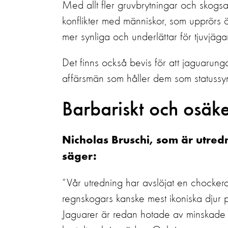
Med allt fler gruvbrytningar och skogsa
konflikter med människor, som upprörs ö
mer synliga och underlättar för tjuvjägar
Det finns också bevis för att jaguarungar
affärsmän som håller dem som statussym
Barbariskt och osäk
Nicholas Bruschi, som är utre
säger:
“Vår utredning har avslöjat en chocker
regnskogars kanske mest ikoniska djur på 
Jaguarer är redan hotade av minskade 