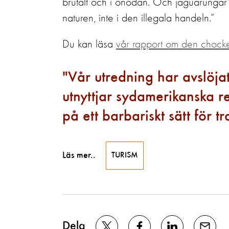
brutalt och i onödan. Och jaguarungar
naturen, inte i den illegala handeln.”
Du kan läsa
vår rapport om den chocke
Vår utredning har avslöja
utnyttjar sydamerikanska r
på ett barbariskt sätt för tr
Läs mer..
TURISM
Dela