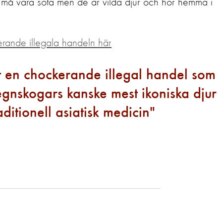
 må vara söta men de är vilda djur och hör hemma i
rande illegala handeln här
t en chockerande illegal handel som
egnskogars kanske mest ikoniska djur
aditionell asiatisk medicin