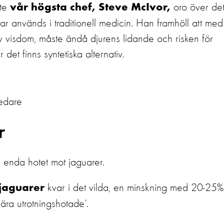
kte
oro över de
vår högsta chef, Steve McIvor,
ar används i traditionell medicin. Han framhöll att med
 av visdom, måste ändå djurens lidande och risken för
r det finns syntetiska alternativ.
redare
er
te enda hotet mot jaguarer.
kvar i det vilda, en minskning med 20-25%
jaguarer
ära utrotningshotade’.