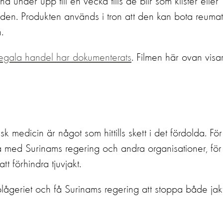
 under upp till en vecka tills de blir som klister eller
aden. Produkten används i tron att den kan bota reumat
.
llegala handel har dokumenterats
. Filmen här ovan visa
isk medicin är något som hittills skett i det fördolda. För
 med Surinams regering och andra organisationer, för 
tt förhindra tjuvjakt.
rplågeriet och få Surinams regering att stoppa både jak