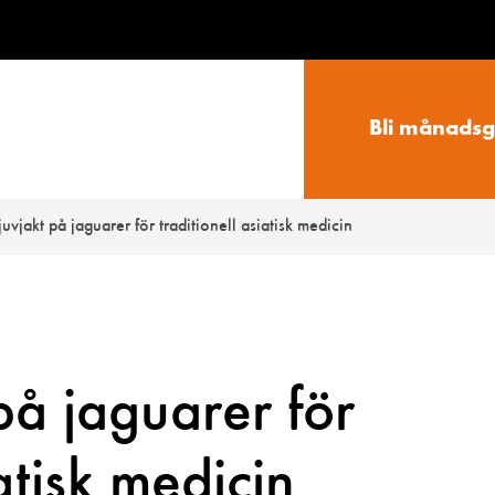
Bli månadsg
tjuvjakt på jaguarer för traditionell asiatisk medicin
 på jaguarer för
iatisk medicin