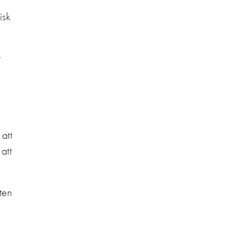
isk
r
 att
att
ten