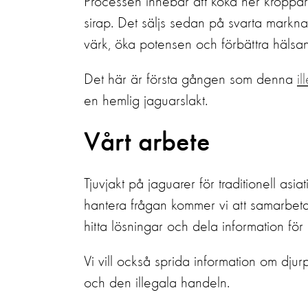
Processen innebär att koka ner kropparna
sirap. Det säljs sedan på svarta markn
värk, öka potensen och förbättra hälsan
Det här är första gången som denna
i
en hemlig jaguarslakt.
Vårt arbete
Tjuvjakt på jaguarer för traditionell asiat
hantera frågan kommer vi att samarbeta
hitta lösningar och dela information för a
Vi vill också sprida information om dju
och den illegala handeln.