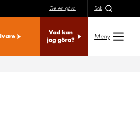
Ge en gåva
Sök
Vad kan
Meny
ivare
jag göra?