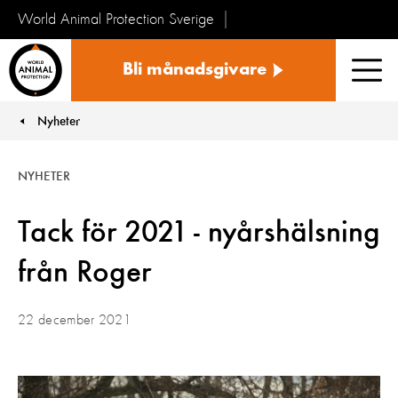
World Animal Protection Sverige
Sverige
Bli månadsgivare
Men
Nyheter
You are here:
NYHETER
Tack för 2021 - nyårshälsning
från Roger
22 december 2021