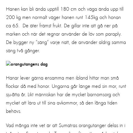
Hanen kan bli ända upptill 180 cm och väga ända upp till
200 kg men normalt väger hanen runt 145kg och honan
ca 65. De äter främst frukt. De gillar inte att gå ner på
marken och när det regnar använder de löv som paraply.
De bygger ny ”säng” varje natt, de använder aldrig samma
säng två gånger.
Hanar lever gärna ensamma men ibland hittar man små
flockar då med honor. Ungarna går länge med sin mor, runt
sju-åtta år. Likt människan har de mycket barnomsorg och
mycket att lära ut till sina avkommor, så den långa tiden
behövs.
Vad många inte vet är att Sumatras orangutanger delas in i