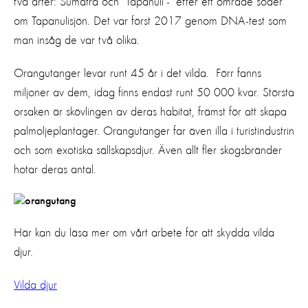
två arter: Sumatra och Tapanuli - efter ett område söder
om Tapanulisjön. Det var först 2017 genom DNA-test som
man insåg de var två olika.
Orangutanger levar runt 45 år i det vilda. Förr fanns
miljoner av dem, idag finns endast runt 50 000 kvar. Största
orsaken är skövlingen av deras habitat, främst för att skapa
palmoljeplantager. Orangutanger far även illa i turistindustrin
och som exotiska sällskapsdjur. Även allt fler skogsbränder
hotar deras antal.
Här kan du läsa mer om vårt arbete för att skydda vilda
djur.
Vilda djur