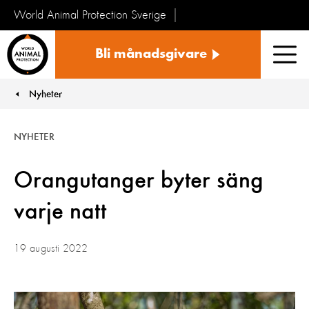
World Animal Protection Sverige
Sverige
Bli månadsgivare
Men
Nyheter
You are here:
NYHETER
Orangutanger byter säng
varje natt
19 augusti 2022