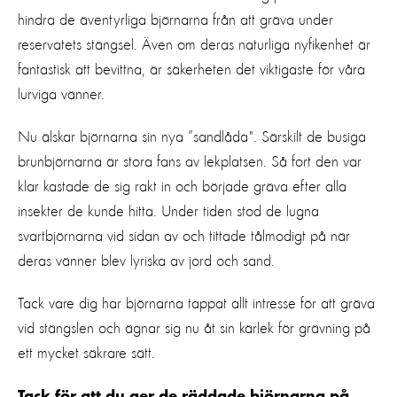
hindra de äventyrliga björnarna från att gräva under
reservatets stängsel. Även om deras naturliga nyfikenhet är
fantastisk att bevittna, är säkerheten det viktigaste för våra
lurviga vänner.
Nu älskar björnarna sin nya ”sandlåda". Särskilt de busiga
brunbjörnarna är stora fans av lekplatsen. Så fort den var
klar kastade de sig rakt in och började gräva efter alla
insekter de kunde hitta. Under tiden stod de lugna
svartbjörnarna vid sidan av och tittade tålmodigt på när
deras vänner blev lyriska av jord och sand.
Tack vare dig har björnarna tappat allt intresse för att gräva
vid stängslen och ägnar sig nu åt sin kärlek för grävning på
ett mycket säkrare sätt.
Tack för att du ger de räddade björnarna på