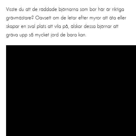
Visste du att de räddade björnarna som bor här är riktiga
grävmästare? Oavsett om de letar efter myror att äta eller
skapar en sval plats att vila på, älskar dessa björnar att
gräva upp så mycket jord de bara kan.