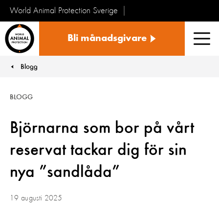
World Animal Protection Sverige
Sverige
Bli månadsgivare
Men
Blogg
You are here:
BLOGG
Björnarna som bor på vårt
reservat tackar dig för sin
nya ”sandlåda”
19 augusti 2025